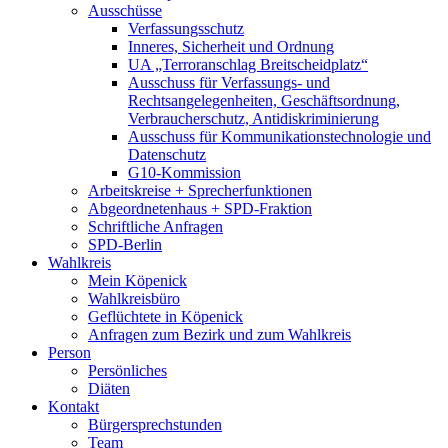
Ausschüsse
Verfassungsschutz
Inneres, Sicherheit und Ordnung
UA „Terroranschlag Breitscheidplatz“
Ausschuss für Verfassungs- und
Rechtsangelegenheiten, Geschäftsordnung,
Verbraucherschutz, Antidiskriminierung
Ausschuss für Kommunikationstechnologie und
Datenschutz
G10-Kommission
Arbeitskreise + Sprecherfunktionen
Abgeordnetenhaus + SPD-Fraktion
Schriftliche Anfragen
SPD-Berlin
Wahlkreis
Mein Köpenick
Wahlkreisbüro
Geflüchtete in Köpenick
Anfragen zum Bezirk und zum Wahlkreis
Person
Persönliches
Diäten
Kontakt
Bürgersprechstunden
Team