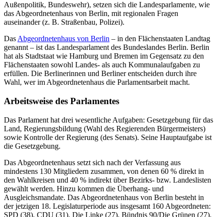
Außenpolitik, Bundeswehr), setzen sich die Landesparlamente, wie
das Abgeordnetenhaus von Berlin, mit regionalen Fragen
auseinander (z. B. Straßenbau, Polizei).
Das
Abgeordnetenhaus von Berlin
– in den Flächenstaaten Landtag
genannt – ist das Landesparlament des Bundeslandes Berlin. Berlin
hat als Stadtstaat wie Hamburg und Bremen im Gegensatz zu den
Flächenstaaten sowohl Landes- als auch Kommunalaufgaben zu
erfüllen. Die Berlinerinnen und Berliner entscheiden durch ihre
Wahl, wer im Abgeordnetenhaus die Parlamentsarbeit macht.
Arbeitsweise des Parlamentes
Das Parlament hat drei wesentliche Aufgaben: Gesetzgebung für das
Land, Regierungsbildung (Wahl des Regierenden Bürgermeisters)
sowie Kontrolle der Regierung (des Senats). Seine Hauptaufgabe ist
die Gesetzgebung.
Das Abgeordnetenhaus setzt sich nach der Verfassung aus
mindestens 130 Mitgliedern zusammen, von denen 60 % direkt in
den Wahlkreisen und 40 % indirekt über Bezirks- bzw. Landeslisten
gewählt werden. Hinzu kommen die Überhang- und
Ausgleichsmandate. Das Abgeordnetenhaus von Berlin besteht in
der jetzigen 18. Legislaturperiode aus insgesamt 160 Abgeordneten:
SPD (38), CDU (31), Die Linke (27), Bündnis 90/Die Grünen (27),