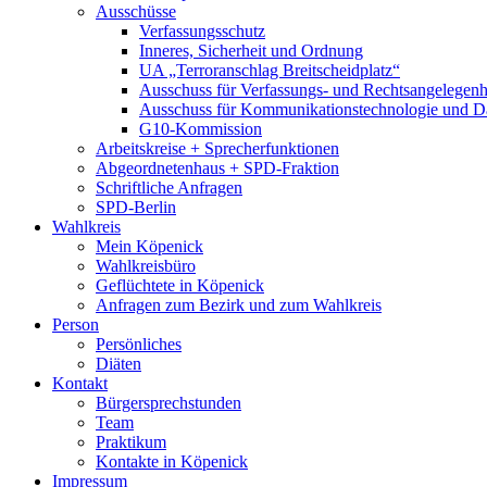
Ausschüsse
Verfassungsschutz
Inneres, Sicherheit und Ordnung
UA „Terroranschlag Breitscheidplatz“
Ausschuss für Verfassungs- und Rechtsangelegenhe
Ausschuss für Kommunikationstechnologie und D
G10-Kommission
Arbeitskreise + Sprecherfunktionen
Abgeordnetenhaus + SPD-Fraktion
Schriftliche Anfragen
SPD-Berlin
Wahlkreis
Mein Köpenick
Wahlkreisbüro
Geflüchtete in Köpenick
Anfragen zum Bezirk und zum Wahlkreis
Person
Persönliches
Diäten
Kontakt
Bürgersprechstunden
Team
Praktikum
Kontakte in Köpenick
Impressum