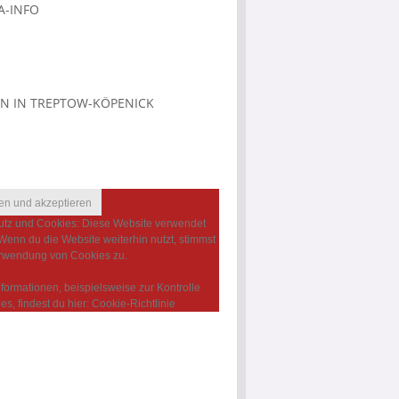
-INFO
N IN TREPTOW-KÖPENICK
tz und Cookies: Diese Website verwendet
Wenn du die Website weiterhin nutzt, stimmst
rwendung von Cookies zu.
nformationen, beispielsweise zur Kontrolle
es, findest du hier:
Cookie-Richtlinie