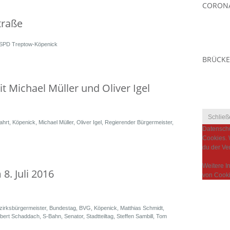
CORONA
traße
SPD Treptow-Köpenick
BRÜCKE
t Michael Müller und Oliver Igel
ahrt
,
Köpenick
,
Michael Müller
,
Oliver Igel
,
Regierender Bürgermeister
,
Datenschu
Cookies. 
du der Ve
Weitere I
8. Juli 2016
von Cooki
zirksbürgermeister
,
Bundestag
,
BVG
,
Köpenick
,
Matthias Schmidt
,
bert Schaddach
,
S-Bahn
,
Senator
,
Stadtteiltag
,
Steffen Sambill
,
Tom