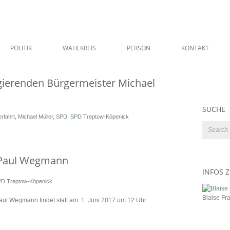
POLITIK
WAHLKREIS
PERSON
KONTAKT
ierenden Bürgermeister Michael
SUCHE
rfahrt
,
Michael Müller
,
SPD
,
SPD Treptow-Köpenick
r Paul Wegmann
INFOS 
D Treptow-Köpenick
Blaise Fr
ul Wegmann findet statt am: 1. Juni 2017 um 12 Uhr