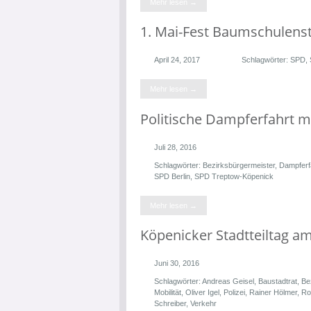
Mehr lesen →
1. Mai-Fest Baumschulens
April 24, 2017
Schlagwörter:
SPD
,
Mehr lesen →
Politische Dampferfahrt mi
Juli 28, 2016
Schlagwörter:
Bezirksbürgermeister
,
Dampferf
SPD Berlin
,
SPD Treptow-Köpenick
Mehr lesen →
Köpenicker Stadtteiltag am 
Juni 30, 2016
Schlagwörter:
Andreas Geisel
,
Baustadtrat
,
Be
Mobilität
,
Oliver Igel
,
Polizei
,
Rainer Hölmer
,
Ro
Schreiber
,
Verkehr