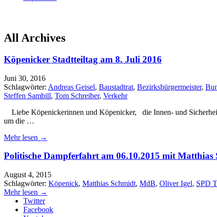
All Archives
Köpenicker Stadtteiltag am 8. Juli 2016
Juni 30, 2016
Schlagwörter:
Andreas Geisel
,
Baustadtrat
,
Bezirksbürgermeister
,
Bun
Steffen Sambill
,
Tom Schreiber
,
Verkehr
Liebe Köpenickerinnen und Köpenicker, die Innen- und Sicherheitspo
um die …
Mehr lesen →
Politische Dampferfahrt am 06.10.2015 mit Matthias
August 4, 2015
Schlagwörter:
Köpenick
,
Matthias Schmidt
,
MdB
,
Oliver Igel
,
SPD T
Mehr lesen →
Twitter
Facebook