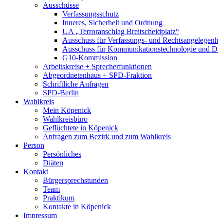
Ausschüsse
Verfassungsschutz
Inneres, Sicherheit und Ordnung
UA „Terroranschlag Breitscheidplatz“
Ausschuss für Verfassungs- und Rechtsangelegenhe
Ausschuss für Kommunikationstechnologie und D
G10-Kommission
Arbeitskreise + Sprecherfunktionen
Abgeordnetenhaus + SPD-Fraktion
Schriftliche Anfragen
SPD-Berlin
Wahlkreis
Mein Köpenick
Wahlkreisbüro
Geflüchtete in Köpenick
Anfragen zum Bezirk und zum Wahlkreis
Person
Persönliches
Diäten
Kontakt
Bürgersprechstunden
Team
Praktikum
Kontakte in Köpenick
Impressum