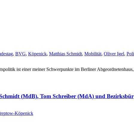
destag
,
BVG
,
Köpenick
,
Matthias Schmidt
,
Mobilität
,
Oliver Igel
,
Poli
litik ist einer meiner Schwerpunkte im Berliner Abgeordnetenhaus, in 
 Schmidt (MdB), Tom Schreiber (MdA) und Bezirksbürge
reptow-Köpenick