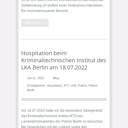
16:00 Uhr beim LKA 66. Dort konnte ich die Arbeit der
Zielfahndung im Vorfeld einer Festnahme miterleben.
Ein hochinteressanter Bereich …
Mehr lesen →
Hospitation beim
Kriminaltechnischen Institut des
LKA Berlin am 18.07.2022
Juli 21, 2022
Blog
Schlagwörter:
Hospitation
,
KTI
,
LKA
,
Polizei
,
Polizei
Berlin
Am 18.07.2022 hatte ich die besondere Gelegenheit
das Kriminaltechnische Institut (KTI) des
Landeskriminalamtes der Polizei Berlin zu besuchen.
Bei Gesprächen mit der Leitung sowie den