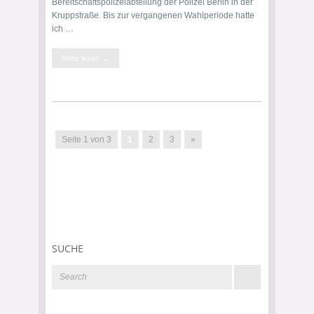
Bereitschaftspolizeiabteilung der Polizei Berlin in der
Kruppstraße. Bis zur vergangenen Wahlperiode hatte
ich …
Mehr lesen →
Seite 1 von 3
1
2
3
»
SUCHE