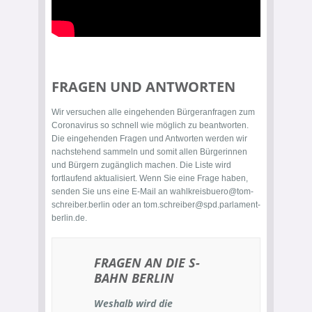
FRAGEN UND ANTWORTEN
Wir versuchen alle eingehenden Bürgeranfragen zum
Coronavirus so schnell wie möglich zu beantworten.
Die eingehenden Fragen und Antworten werden wir
nachstehend sammeln und somit allen Bürgerinnen
und Bürgern zugänglich machen. Die Liste wird
fortlaufend aktualisiert. Wenn Sie eine Frage haben,
senden Sie uns eine E-Mail an wahlkreisbuero@tom-
schreiber.berlin oder an tom.schreiber@spd.parlament-
berlin.de.
FRAGEN AN DIE S-
BAHN BERLIN
Weshalb wird die