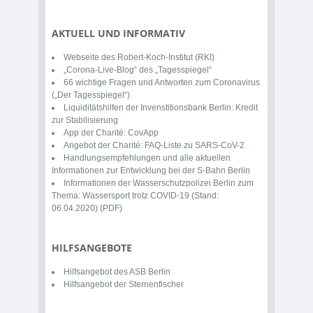
AKTUELL UND INFORMATIV
Webseite des
Robert-Koch-Institut
(RKI)
„Corona-Live-Blog“
des „Tagesspiegel“
66 wichtige
Fragen und Antworten zum Coronavirus
(„Der Tagesspiegel“)
Liquiditätshilfen der Invenstitionsbank Berlin:
Kredit
zur Stabilisierung
App der Charité:
CovApp
Angebot der Charité:
FAQ-Liste zu SARS-CoV-2
Handlungsempfehlungen und alle aktuellen
Informationen zur Entwicklung bei der
S-Bahn Berlin
Informationen der Wasserschutzpolizei Berlin zum
Thema:
Wassersport trotz COVID-19 (Stand:
06.04.2020) (PDF)
HILFSANGEBOTE
Hilfsangebot
des ASB Berlin
Hilfsangebot
der Sternenfischer