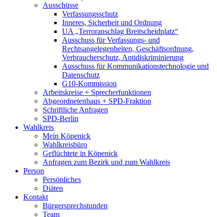
Ausschüsse
Verfassungsschutz
Inneres, Sicherheit und Ordnung
UA „Terroranschlag Breitscheidplatz“
Ausschuss für Verfassungs- und
Rechtsangelegenheiten, Geschäftsordnung,
Verbraucherschutz, Antidiskriminierung
Ausschuss für Kommunikationstechnologie und
Datenschutz
G10-Kommission
Arbeitskreise + Sprecherfunktionen
Abgeordnetenhaus + SPD-Fraktion
Schriftliche Anfragen
SPD-Berlin
Wahlkreis
Mein Köpenick
Wahlkreisbüro
Geflüchtete in Köpenick
Anfragen zum Bezirk und zum Wahlkreis
Person
Persönliches
Diäten
Kontakt
Bürgersprechstunden
Team