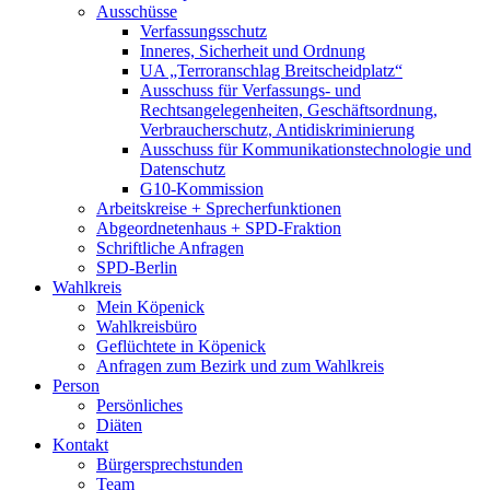
Ausschüsse
Verfassungsschutz
Inneres, Sicherheit und Ordnung
UA „Terroranschlag Breitscheidplatz“
Ausschuss für Verfassungs- und
Rechtsangelegenheiten, Geschäftsordnung,
Verbraucherschutz, Antidiskriminierung
Ausschuss für Kommunikationstechnologie und
Datenschutz
G10-Kommission
Arbeitskreise + Sprecherfunktionen
Abgeordnetenhaus + SPD-Fraktion
Schriftliche Anfragen
SPD-Berlin
Wahlkreis
Mein Köpenick
Wahlkreisbüro
Geflüchtete in Köpenick
Anfragen zum Bezirk und zum Wahlkreis
Person
Persönliches
Diäten
Kontakt
Bürgersprechstunden
Team