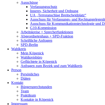
Ausschüsse
Verfassungsschutz
Inneres, Sicherheit und Ordnung
UA „Terroranschlag Breitscheidplatz“
Ausschuss für Verfassungs- und Rechtsangelegenhe
Ausschuss für Kommunikationstechnologie und D
G10-Kommission
Arbeitskreise + Sprecherfunktionen
Abgeordnetenhaus + SPD-Fraktion
Schriftliche Anfragen
SPD-Berlin
Wahlkreis
Mein Köpenick
Wahlkreisbüro
Geflüchtete in Köpenick
Anfragen zum Bezirk und zum Wahlkreis
Person
Persönliches
Diäten
Kontakt
Bürgersprechstunden
Team
Praktikum
Kontakte in Köpenick
Impressum