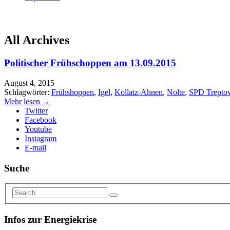
All Archives
Politischer Frühschoppen am 13.09.2015
August 4, 2015
Schlagwörter:
Frühshoppen
,
Igel
,
Kollatz-Ahnen
,
Nolte
,
SPD Trepto
Mehr lesen →
Twitter
Facebook
Youtube
Instagram
E-mail
Suche
Infos zur Energiekrise