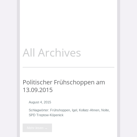
All Archives
Politischer Frühschoppen am
13.09.2015
August 4, 2015
Schlagwörter:
Frühshoppen
,
Igel
,
Kollatz-Ahnen
,
Nolte
,
SPD Treptow-Köpenick
Mehr lesen →