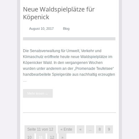
Neue Waldspielplätze für
Köpenick
August 10, 2017
Blog
Die Senatsverwaltung für Umwelt, Verkehr und
Klimaschutz eröffnete heute neue Waldspielplätze im
Köpenicker Wald. In den vergangenen Wochen
wurden unter anderem an der „Promenade Teufelsee“
handbearbeitete Spielgeräte aus nachhaltig erzeugten
…
Mehr lesen →
Seite 11 von 12
« Erste
«
...
8
9
10
11
12
»