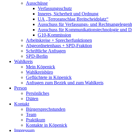
Ausschüsse
Verfassungsschutz
Inneres, Sicherheit und Ordnung
UA „Terroranschlag Breitscheidplatz“
Ausschuss für Verfassungs- und Rechtsangelegenhe
Ausschuss für Kommunikationstechnologie und D
G10-Kommission
Arbeitskreise + Sprecherfunktionen
Abgeordnetenhaus + SPD-Fraktion
Schriftliche Anfragen
SPD-Berlin
Wahlkreis
Mein Köpenick
Wahlkreisbüro
Geflüchtete in Köpenick
Anfragen zum Bezirk und zum Wahlkreis
Person
Persönliches
Diäten
Kontakt
Bürgersprechstunden
Team
Praktikum
Kontakte in Köpenick
Impressum