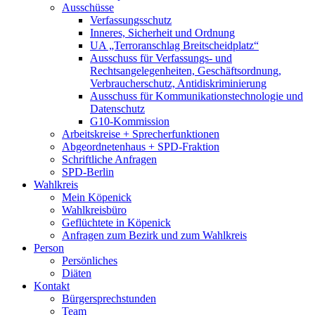
Ausschüsse
Verfassungsschutz
Inneres, Sicherheit und Ordnung
UA „Terroranschlag Breitscheidplatz“
Ausschuss für Verfassungs- und
Rechtsangelegenheiten, Geschäftsordnung,
Verbraucherschutz, Antidiskriminierung
Ausschuss für Kommunikationstechnologie und
Datenschutz
G10-Kommission
Arbeitskreise + Sprecherfunktionen
Abgeordnetenhaus + SPD-Fraktion
Schriftliche Anfragen
SPD-Berlin
Wahlkreis
Mein Köpenick
Wahlkreisbüro
Geflüchtete in Köpenick
Anfragen zum Bezirk und zum Wahlkreis
Person
Persönliches
Diäten
Kontakt
Bürgersprechstunden
Team