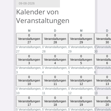
Kalender von
Veranstaltungen
Montag
Dienstag
Mittwoch
D
M
D
M
D
0
0
0
0
Veranstaltungen
Veranstaltungen
Veranstaltungen
Veranstalt
27
28
29
30
0 Veranstaltungen,
0 Veranstaltungen,
0 Veranstaltungen,
0 Veranstalt
27
28
29
30
0
0
0
0
Veranstaltungen
Veranstaltungen
Veranstaltungen
Veranstalt
3
4
5
6
0 Veranstaltungen,
0 Veranstaltungen,
0 Veranstaltungen,
0 Veranstalt
3
4
5
6
0
0
0
0
Veranstaltungen
Veranstaltungen
Veranstaltungen
Veranstalt
10
11
12
13
0 Veranstaltungen,
0 Veranstaltungen,
0 Veranstaltungen,
0 Veranstalt
10
11
12
13
0
0
0
0
Veranstaltungen
Veranstaltungen
Veranstaltungen
Veranstalt
17
18
19
20
0 Veranstaltungen,
0 Veranstaltungen,
0 Veranstaltungen,
0 Veranstalt