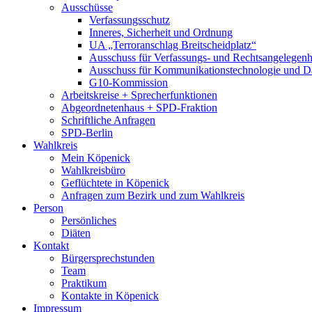
Ausschüsse
Verfassungsschutz
Inneres, Sicherheit und Ordnung
UA „Terroranschlag Breitscheidplatz“
Ausschuss für Verfassungs- und Rechtsangelegenhe
Ausschuss für Kommunikationstechnologie und D
G10-Kommission
Arbeitskreise + Sprecherfunktionen
Abgeordnetenhaus + SPD-Fraktion
Schriftliche Anfragen
SPD-Berlin
Wahlkreis
Mein Köpenick
Wahlkreisbüro
Geflüchtete in Köpenick
Anfragen zum Bezirk und zum Wahlkreis
Person
Persönliches
Diäten
Kontakt
Bürgersprechstunden
Team
Praktikum
Kontakte in Köpenick
Impressum