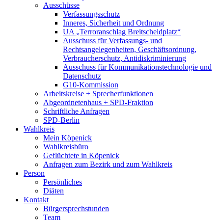
Ausschüsse
Verfassungsschutz
Inneres, Sicherheit und Ordnung
UA „Terroranschlag Breitscheidplatz“
Ausschuss für Verfassungs- und
Rechtsangelegenheiten, Geschäftsordnung,
Verbraucherschutz, Antidiskriminierung
Ausschuss für Kommunikationstechnologie und
Datenschutz
G10-Kommission
Arbeitskreise + Sprecherfunktionen
Abgeordnetenhaus + SPD-Fraktion
Schriftliche Anfragen
SPD-Berlin
Wahlkreis
Mein Köpenick
Wahlkreisbüro
Geflüchtete in Köpenick
Anfragen zum Bezirk und zum Wahlkreis
Person
Persönliches
Diäten
Kontakt
Bürgersprechstunden
Team