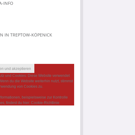
-INFO
N IN TREPTOW-KÖPENICK
tz und Cookies: Diese Website verwendet
Wenn du die Website weiterhin nutzt, stimmst
rwendung von Cookies zu.
nformationen, beispielsweise zur Kontrolle
es, findest du hier:
Cookie-Richtlinie