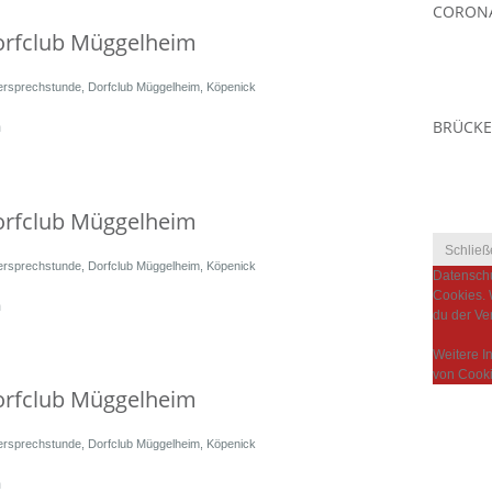
CORONA
orfclub Müggelheim
ersprechstunde
,
Dorfclub Müggelheim
,
Köpenick
BRÜCKE
m
orfclub Müggelheim
ersprechstunde
,
Dorfclub Müggelheim
,
Köpenick
Datenschu
Cookies. 
m
du der Ve
Weitere I
von Cooki
orfclub Müggelheim
ersprechstunde
,
Dorfclub Müggelheim
,
Köpenick
m