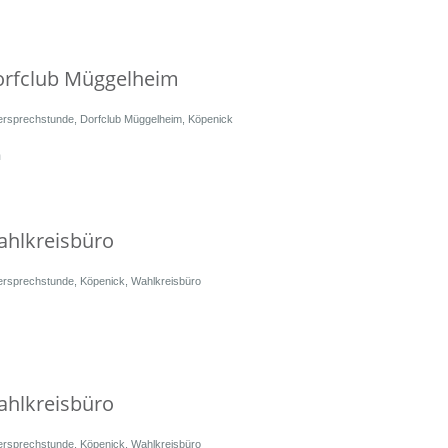
orfclub Müggelheim
ersprechstunde
,
Dorfclub Müggelheim
,
Köpenick
m
ahlkreisbüro
ersprechstunde
,
Köpenick
,
Wahlkreisbüro
ahlkreisbüro
ersprechstunde
,
Köpenick
,
Wahlkreisbüro