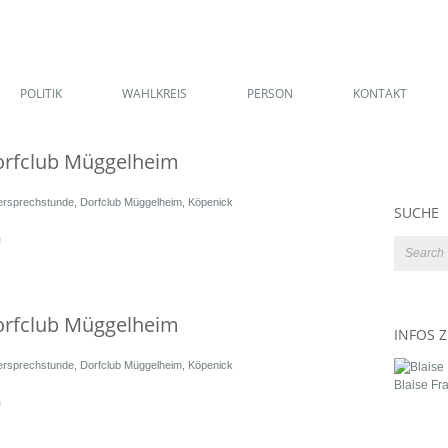
POLITIK
WAHLKREIS
PERSON
KONTAKT
orfclub Müggelheim
ersprechstunde
,
Dorfclub Müggelheim
,
Köpenick
SUCHE
m
orfclub Müggelheim
INFOS 
ersprechstunde
,
Dorfclub Müggelheim
,
Köpenick
Blaise Fr
m