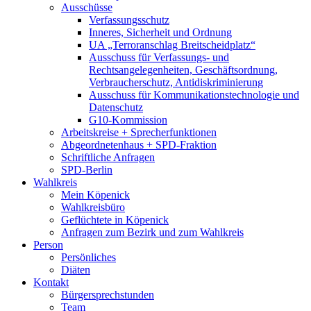
Ausschüsse
Verfassungsschutz
Inneres, Sicherheit und Ordnung
UA „Terroranschlag Breitscheidplatz“
Ausschuss für Verfassungs- und
Rechtsangelegenheiten, Geschäftsordnung,
Verbraucherschutz, Antidiskriminierung
Ausschuss für Kommunikationstechnologie und
Datenschutz
G10-Kommission
Arbeitskreise + Sprecherfunktionen
Abgeordnetenhaus + SPD-Fraktion
Schriftliche Anfragen
SPD-Berlin
Wahlkreis
Mein Köpenick
Wahlkreisbüro
Geflüchtete in Köpenick
Anfragen zum Bezirk und zum Wahlkreis
Person
Persönliches
Diäten
Kontakt
Bürgersprechstunden
Team