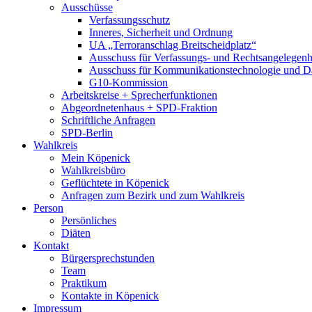
Ausschüsse
Verfassungsschutz
Inneres, Sicherheit und Ordnung
UA „Terroranschlag Breitscheidplatz“
Ausschuss für Verfassungs- und Rechtsangelegenhe
Ausschuss für Kommunikationstechnologie und D
G10-Kommission
Arbeitskreise + Sprecherfunktionen
Abgeordnetenhaus + SPD-Fraktion
Schriftliche Anfragen
SPD-Berlin
Wahlkreis
Mein Köpenick
Wahlkreisbüro
Geflüchtete in Köpenick
Anfragen zum Bezirk und zum Wahlkreis
Person
Persönliches
Diäten
Kontakt
Bürgersprechstunden
Team
Praktikum
Kontakte in Köpenick
Impressum