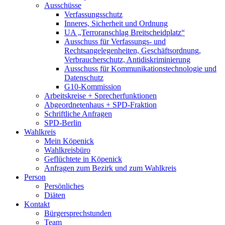
Ausschüsse
Verfassungsschutz
Inneres, Sicherheit und Ordnung
UA „Terroranschlag Breitscheidplatz“
Ausschuss für Verfassungs- und
Rechtsangelegenheiten, Geschäftsordnung,
Verbraucherschutz, Antidiskriminierung
Ausschuss für Kommunikationstechnologie und
Datenschutz
G10-Kommission
Arbeitskreise + Sprecherfunktionen
Abgeordnetenhaus + SPD-Fraktion
Schriftliche Anfragen
SPD-Berlin
Wahlkreis
Mein Köpenick
Wahlkreisbüro
Geflüchtete in Köpenick
Anfragen zum Bezirk und zum Wahlkreis
Person
Persönliches
Diäten
Kontakt
Bürgersprechstunden
Team