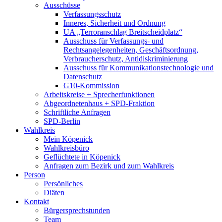
Ausschüsse
Verfassungsschutz
Inneres, Sicherheit und Ordnung
UA „Terroranschlag Breitscheidplatz“
Ausschuss für Verfassungs- und
Rechtsangelegenheiten, Geschäftsordnung,
Verbraucherschutz, Antidiskriminierung
Ausschuss für Kommunikationstechnologie und
Datenschutz
G10-Kommission
Arbeitskreise + Sprecherfunktionen
Abgeordnetenhaus + SPD-Fraktion
Schriftliche Anfragen
SPD-Berlin
Wahlkreis
Mein Köpenick
Wahlkreisbüro
Geflüchtete in Köpenick
Anfragen zum Bezirk und zum Wahlkreis
Person
Persönliches
Diäten
Kontakt
Bürgersprechstunden
Team