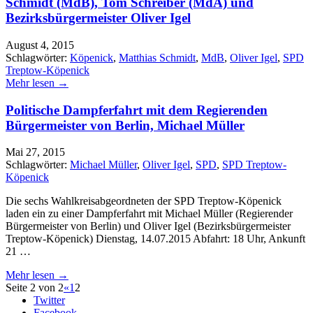
Schmidt (MdB), Tom Schreiber (MdA) und
Bezirksbürgermeister Oliver Igel
August 4, 2015
Schlagwörter:
Köpenick
,
Matthias Schmidt
,
MdB
,
Oliver Igel
,
SPD
Treptow-Köpenick
Mehr lesen →
Politische Dampferfahrt mit dem Regierenden
Bürgermeister von Berlin, Michael Müller
Mai 27, 2015
Schlagwörter:
Michael Müller
,
Oliver Igel
,
SPD
,
SPD Treptow-
Köpenick
Die sechs Wahlkreisabgeordneten der SPD Treptow-Köpenick
laden ein zu einer Dampferfahrt mit Michael Müller (Regierender
Bürgermeister von Berlin) und Oliver Igel (Bezirksbürgermeister
Treptow-Köpenick) Dienstag, 14.07.2015 Abfahrt: 18 Uhr, Ankunft
21 …
Mehr lesen →
Seite 2 von 2
«
1
2
Twitter
Facebook