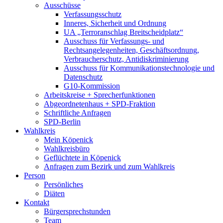
Ausschüsse
Verfassungsschutz
Inneres, Sicherheit und Ordnung
UA „Terroranschlag Breitscheidplatz“
Ausschuss für Verfassungs- und
Rechtsangelegenheiten, Geschäftsordnung,
Verbraucherschutz, Antidiskriminierung
Ausschuss für Kommunikationstechnologie und
Datenschutz
G10-Kommission
Arbeitskreise + Sprecherfunktionen
Abgeordnetenhaus + SPD-Fraktion
Schriftliche Anfragen
SPD-Berlin
Wahlkreis
Mein Köpenick
Wahlkreisbüro
Geflüchtete in Köpenick
Anfragen zum Bezirk und zum Wahlkreis
Person
Persönliches
Diäten
Kontakt
Bürgersprechstunden
Team