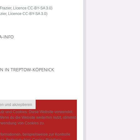
azier, Licence CC-BY-SA 3.0)
-INFO
N IN TREPTOW-KÖPENICK
tz und Cookies: Diese Website verwendet
Wenn du die Website weiterhin nutzt, stimmst
rwendung von Cookies zu.
nformationen, beispielsweise zur Kontrolle