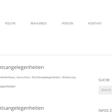
POLITIK
WAHLKREIS
PERSON
KONTAKT
chtsangelegenheiten
rdnetenhaus
,
Ausschuss
,
Rechtsangelegenheiten
,
Verfassung
SUCHE
legenheiten
chtsangelegenheiten
INFOS 