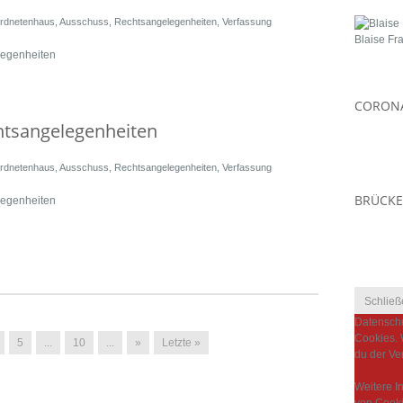
rdnetenhaus
,
Ausschuss
,
Rechtsangelegenheiten
,
Verfassung
Blaise Fr
legenheiten
CORONA
chtsangelegenheiten
rdnetenhaus
,
Ausschuss
,
Rechtsangelegenheiten
,
Verfassung
BRÜCKE
legenheiten
Datenschu
Cookies. 
5
...
10
...
»
Letzte »
du der Ve
Weitere I