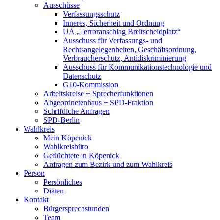
Ausschüsse
Verfassungsschutz
Inneres, Sicherheit und Ordnung
UA „Terroranschlag Breitscheidplatz“
Ausschuss für Verfassungs- und
Rechtsangelegenheiten, Geschäftsordnung,
Verbraucherschutz, Antidiskriminierung
Ausschuss für Kommunikationstechnologie und
Datenschutz
G10-Kommission
Arbeitskreise + Sprecherfunktionen
Abgeordnetenhaus + SPD-Fraktion
Schriftliche Anfragen
SPD-Berlin
Wahlkreis
Mein Köpenick
Wahlkreisbüro
Geflüchtete in Köpenick
Anfragen zum Bezirk und zum Wahlkreis
Person
Persönliches
Diäten
Kontakt
Bürgersprechstunden
Team