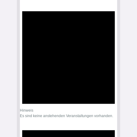
Veranstaltungen
für
August
8,
2026
Hinweis
Es sind keine anstehenden Veranstaltungen vorhanden.