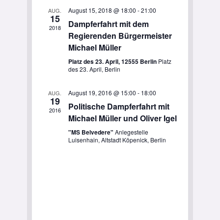
Ansichten,
August 15, 2018 @ 18:00
-
21:00
AUG.
15
Dampferfahrt mit dem
Navigation
2018
Regierenden Bürgermeister
Michael Müller
Platz des 23. April, 12555 Berlin
Platz
des 23. April, Berlin
August 19, 2016 @ 15:00
-
18:00
AUG.
19
Politische Dampferfahrt mit
2016
Michael Müller und Oliver Igel
"MS Belvedere"
Anlegestelle
Luisenhain, Altstadt Köpenick, Berlin