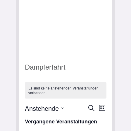
Dampferfahrt
Es sind keine anstehenden Veranstaltungen
vorhanden.
Veranstalt
Veranstalt
Anstehende
Suche
Liste
Ansichten-
Datum
Suche
Vergangene Veranstaltungen
Navigation
wählen.
und