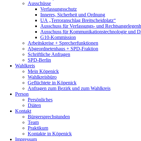
Ausschüsse
Verfassungsschutz
Inneres, Sicherheit und Ordnung
UA „Terroranschlag Breitscheidplatz“
Ausschuss für Verfassungs- und Rechtsangelegenhe
Ausschuss für Kommunikationstechnologie und D
G10-Kommission
Arbeitskreise + Sprecherfunktionen
Abgeordnetenhaus + SPD-Fraktion
Schriftliche Anfragen
SPD-Berlin
Wahlkreis
Mein Köpenick
Wahlkreisbüro
Geflüchtete in Köpenick
Anfragen zum Bezirk und zum Wahlkreis
Person
Persönliches
Diäten
Kontakt
Bürgersprechstunden
Team
Praktikum
Kontakte in Köpenick
Impressum