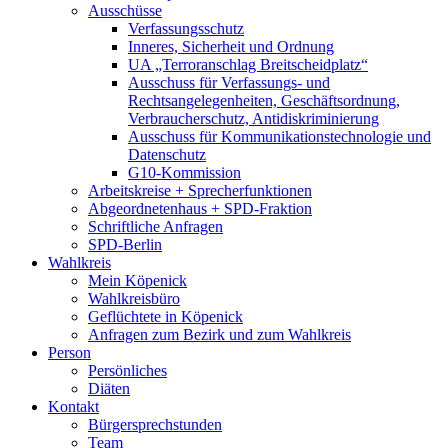
Ausschüsse
Verfassungsschutz
Inneres, Sicherheit und Ordnung
UA „Terroranschlag Breitscheidplatz“
Ausschuss für Verfassungs- und
Rechtsangelegenheiten, Geschäftsordnung,
Verbraucherschutz, Antidiskriminierung
Ausschuss für Kommunikationstechnologie und
Datenschutz
G10-Kommission
Arbeitskreise + Sprecherfunktionen
Abgeordnetenhaus + SPD-Fraktion
Schriftliche Anfragen
SPD-Berlin
Wahlkreis
Mein Köpenick
Wahlkreisbüro
Geflüchtete in Köpenick
Anfragen zum Bezirk und zum Wahlkreis
Person
Persönliches
Diäten
Kontakt
Bürgersprechstunden
Team