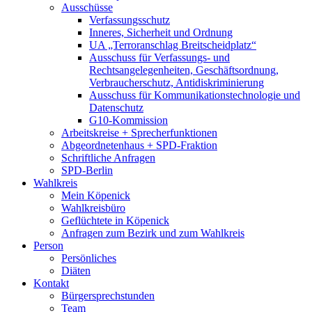
Ausschüsse
Verfassungsschutz
Inneres, Sicherheit und Ordnung
UA „Terroranschlag Breitscheidplatz“
Ausschuss für Verfassungs- und
Rechtsangelegenheiten, Geschäftsordnung,
Verbraucherschutz, Antidiskriminierung
Ausschuss für Kommunikationstechnologie und
Datenschutz
G10-Kommission
Arbeitskreise + Sprecherfunktionen
Abgeordnetenhaus + SPD-Fraktion
Schriftliche Anfragen
SPD-Berlin
Wahlkreis
Mein Köpenick
Wahlkreisbüro
Geflüchtete in Köpenick
Anfragen zum Bezirk und zum Wahlkreis
Person
Persönliches
Diäten
Kontakt
Bürgersprechstunden
Team