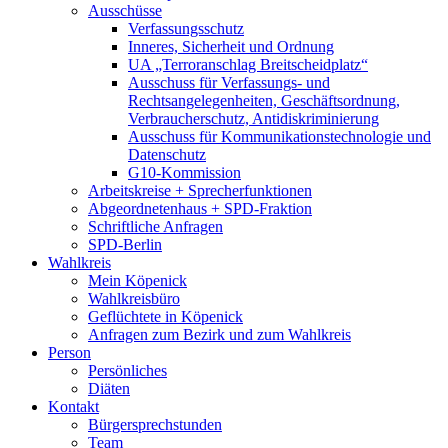
Ausschüsse
Verfassungsschutz
Inneres, Sicherheit und Ordnung
UA „Terroranschlag Breitscheidplatz“
Ausschuss für Verfassungs- und
Rechtsangelegenheiten, Geschäftsordnung,
Verbraucherschutz, Antidiskriminierung
Ausschuss für Kommunikationstechnologie und
Datenschutz
G10-Kommission
Arbeitskreise + Sprecherfunktionen
Abgeordnetenhaus + SPD-Fraktion
Schriftliche Anfragen
SPD-Berlin
Wahlkreis
Mein Köpenick
Wahlkreisbüro
Geflüchtete in Köpenick
Anfragen zum Bezirk und zum Wahlkreis
Person
Persönliches
Diäten
Kontakt
Bürgersprechstunden
Team