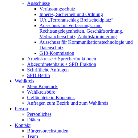
Ausschüsse
Verfassungsschutz
Inneres, Sicherheit und Ordnung
UA „Terroranschlag Breitscheidplatz“
Ausschuss für Verfassungs- und
Rechtsangelegenheiten, Geschäftsordnung,
Verbraucherschutz, Antidiskriminierung
Ausschuss für Kommunikationstechnologie und
Datenschutz
G10-Kommission
Arbeitskreise + Sprecherfunktionen
Abgeordnetenhaus + SPD-Fraktion
Schriftliche Anfragen
SPD-Berlin
Wahlkreis
Mein Köpenick
Wahlkreisbüro
Geflüchtete in Köpenick
Anfragen zum Bezirk und zum Wahlkreis
Person
Persönliches
Diäten
Kontakt
Bürgersprechstunden
Team