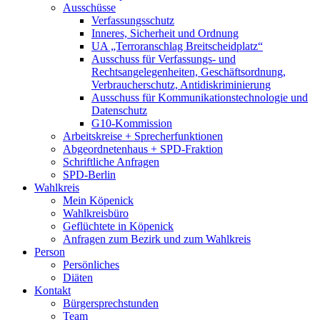
Ausschüsse
Verfassungsschutz
Inneres, Sicherheit und Ordnung
UA „Terroranschlag Breitscheidplatz“
Ausschuss für Verfassungs- und
Rechtsangelegenheiten, Geschäftsordnung,
Verbraucherschutz, Antidiskriminierung
Ausschuss für Kommunikationstechnologie und
Datenschutz
G10-Kommission
Arbeitskreise + Sprecherfunktionen
Abgeordnetenhaus + SPD-Fraktion
Schriftliche Anfragen
SPD-Berlin
Wahlkreis
Mein Köpenick
Wahlkreisbüro
Geflüchtete in Köpenick
Anfragen zum Bezirk und zum Wahlkreis
Person
Persönliches
Diäten
Kontakt
Bürgersprechstunden
Team