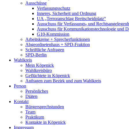
Ausschüsse
Verfassungsschutz
Inneres, Sicherheit und Ordnung
UA „Terroranschlag Breitscheidplatz“
Ausschuss für Verfassungs- und Rechtsangelegenhe
Ausschuss für Kommunikationstechnologie und D
G10-Kommission
Arbeitskreise + Sprecherfunktionen
Abgeordnetenhaus + SPD-Fraktion
Schriftliche Anfragen
SPD-Berlin
Wahlkreis
Mein Köpenick
Wahlkreisbüro
Geflüchtete in Köpenick
Anfragen zum Bezirk und zum Wahlkreis
Person
Persönliches
Diäten
Kontakt
Bürgersprechstunden
Team
Praktikum
Kontakte in Köpenick
Impressum