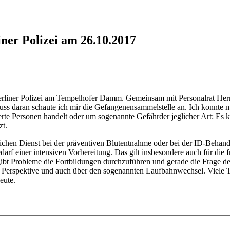
ner Polizei am 26.10.2017
erliner Polizei am Tempelhofer Damm. Gemeinsam mit Personalrat Her
chluss daran schaute ich mir die Gefangenensammelstelle an. Ich kon
lisierte Personen handelt oder um sogenannte Gefährder jeglicher Art: Es
zt.
ichen Dienst bei der präventiven Blutentnahme oder bei der ID-Behandl
rf einer intensiven Vorbereitung. Das gilt insbesondere auch für die fr
gibt Probleme die Fortbildungen durchzuführen und gerade die Frage der
e Perspektive und auch über den sogenannten Laufbahnwechsel. Viele T
eute.