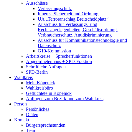
Ausschüsse
Verfassungsschutz
Inneres, Sicherheit und Ordnung
UA „Terroranschlag Breitscheidplatz“
Ausschuss für Verfassungs- und
Rechtsangelegenheiten, Geschäftsordnung,
Verbraucherschutz, Antidiskriminierung
Ausschuss für Kommunikationstechnologie und
Datenschutz
G10-Kommission
Arbeitskreise + Sprecherfunktionen
Abgeordnetenhaus + SPD-Fraktion
Schriftliche Anfragen
SPD-Berlin
Wahlkreis
Mein Köpenick
Wahlkreisbüro
Geflüchtete in Köpenick
Anfragen zum Bezirk und zum Wahlkreis
Person
Persönliches
Diäten
Kontakt
Bürgersprechstunden
Team