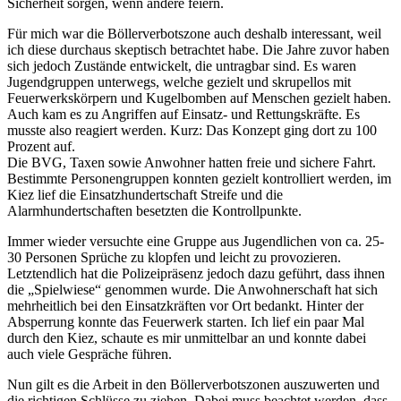
Sicherheit sorgen, wenn andere feiern.
Für mich war die Böllerverbotszone auch deshalb interessant, weil
ich diese durchaus skeptisch betrachtet habe. Die Jahre zuvor haben
sich jedoch Zustände entwickelt, die untragbar sind. Es waren
Jugendgruppen unterwegs, welche gezielt und skrupellos mit
Feuerwerkskörpern und Kugelbomben auf Menschen gezielt haben.
Auch kam es zu Angriffen auf Einsatz- und Rettungskräfte. Es
musste also reagiert werden. Kurz: Das Konzept ging dort zu 100
Prozent auf.
Die BVG, Taxen sowie Anwohner hatten freie und sichere Fahrt.
Bestimmte Personengruppen konnten gezielt kontrolliert werden, im
Kiez lief die Einsatzhundertschaft Streife und die
Alarmhundertschaften besetzten die Kontrollpunkte.
Immer wieder versuchte eine Gruppe aus Jugendlichen von ca. 25-
30 Personen Sprüche zu klopfen und leicht zu provozieren.
Letztendlich hat die Polizeipräsenz jedoch dazu geführt, dass ihnen
die „Spielwiese“ genommen wurde. Die Anwohnerschaft hat sich
mehrheitlich bei den Einsatzkräften vor Ort bedankt. Hinter der
Absperrung konnte das Feuerwerk starten. Ich lief ein paar Mal
durch den Kiez, schaute es mir unmittelbar an und konnte dabei
auch viele Gespräche führen.
Nun gilt es die Arbeit in den Böllerverbotszonen auszuwerten und
die richtigen Schlüsse zu ziehen. Dabei muss beachtet werden, dass