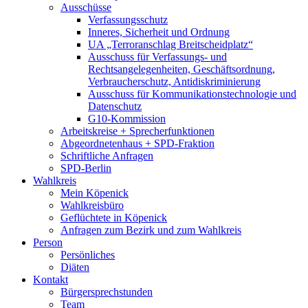
Ausschüsse
Verfassungsschutz
Inneres, Sicherheit und Ordnung
UA „Terroranschlag Breitscheidplatz“
Ausschuss für Verfassungs- und
Rechtsangelegenheiten, Geschäftsordnung,
Verbraucherschutz, Antidiskriminierung
Ausschuss für Kommunikationstechnologie und
Datenschutz
G10-Kommission
Arbeitskreise + Sprecherfunktionen
Abgeordnetenhaus + SPD-Fraktion
Schriftliche Anfragen
SPD-Berlin
Wahlkreis
Mein Köpenick
Wahlkreisbüro
Geflüchtete in Köpenick
Anfragen zum Bezirk und zum Wahlkreis
Person
Persönliches
Diäten
Kontakt
Bürgersprechstunden
Team