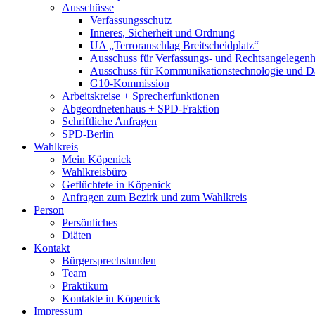
Ausschüsse
Verfassungsschutz
Inneres, Sicherheit und Ordnung
UA „Terroranschlag Breitscheidplatz“
Ausschuss für Verfassungs- und Rechtsangelegenhe
Ausschuss für Kommunikationstechnologie und D
G10-Kommission
Arbeitskreise + Sprecherfunktionen
Abgeordnetenhaus + SPD-Fraktion
Schriftliche Anfragen
SPD-Berlin
Wahlkreis
Mein Köpenick
Wahlkreisbüro
Geflüchtete in Köpenick
Anfragen zum Bezirk und zum Wahlkreis
Person
Persönliches
Diäten
Kontakt
Bürgersprechstunden
Team
Praktikum
Kontakte in Köpenick
Impressum