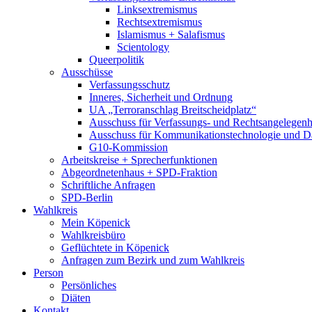
Linksextremismus
Rechtsextremismus
Islamismus + Salafismus
Scientology
Queerpolitik
Ausschüsse
Verfassungsschutz
Inneres, Sicherheit und Ordnung
UA „Terroranschlag Breitscheidplatz“
Ausschuss für Verfassungs- und Rechtsangelegenhe
Ausschuss für Kommunikationstechnologie und D
G10-Kommission
Arbeitskreise + Sprecherfunktionen
Abgeordnetenhaus + SPD-Fraktion
Schriftliche Anfragen
SPD-Berlin
Wahlkreis
Mein Köpenick
Wahlkreisbüro
Geflüchtete in Köpenick
Anfragen zum Bezirk und zum Wahlkreis
Person
Persönliches
Diäten
Kontakt