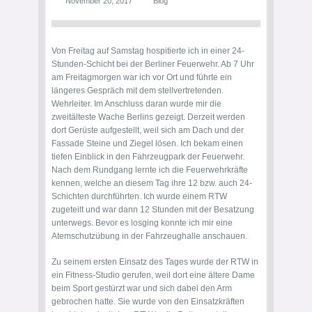
November 20, 2017
Blog
Von Freitag auf Samstag hospitierte ich in einer 24-
Stunden-Schicht bei der Berliner Feuerwehr. Ab 7 Uhr
am Freitagmorgen war ich vor Ort und führte ein
längeres Gespräch mit dem stellvertretenden.
Wehrleiter. Im Anschluss daran wurde mir die
zweitälteste Wache Berlins gezeigt. Derzeit werden
dort Gerüste aufgestellt, weil sich am Dach und der
Fassade Steine und Ziegel lösen. Ich bekam einen
tiefen Einblick in den Fahrzeugpark der Feuerwehr.
Nach dem Rundgang lernte ich die Feuerwehrkräfte
kennen, welche an diesem Tag ihre 12 bzw. auch 24-
Schichten durchführten. Ich wurde einem RTW
zugeteilt und war dann 12 Stunden mit der Besatzung
unterwegs. Bevor es losging konnte ich mir eine
Atemschutzübung in der Fahrzeughalle anschauen.
Zu seinem ersten Einsatz des Tages wurde der RTW in
ein Fitness-Studio gerufen, weil dort eine ältere Dame
beim Sport gestürzt war und sich dabei den Arm
gebrochen hatte. Sie wurde von den Einsatzkräften