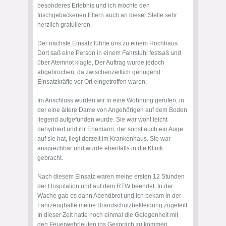
besonderes Erlebnis und ich möchte den
frischgebackenen Eltern auch an dieser Stelle sehr
herzlich gratulieren.
Der nächste Einsatz führte uns zu einem Hochhaus.
Dort saß eine Person in einem Fahrstuhl festsaß und
über Atemnot klagte, Der Auftrag wurde jedoch
abgebrochen, da zwischenzeitlich genügend
Einsatzkräfte vor Ort eingetroffen waren.
Im Anschluss wurden wir in eine Wohnung gerufen, in
der eine ältere Dame von Angehörigen auf dem Boden
liegend aufgefunden wurde. Sie war wohl leicht
dehydriert und ihr Ehemann, der sonst auch ein Auge
auf sie hat, liegt derzeit im Krankenhaus. Sie war
ansprechbar und wurde ebenfalls in die Klinik
gebracht.
Nach diesem Einsatz waren meine ersten 12 Stunden
der Hospitation und auf dem RTW beendet. In der
Wache gab es dann Abendbrot und ich bekam in der
Fahrzeughalle meine Brandschutzbekleidung zugeteilt.
In dieser Zeit hatte noch einmal die Gelegenheit mit
den Feuerwehrleuten ins Gespräch zu kommen.