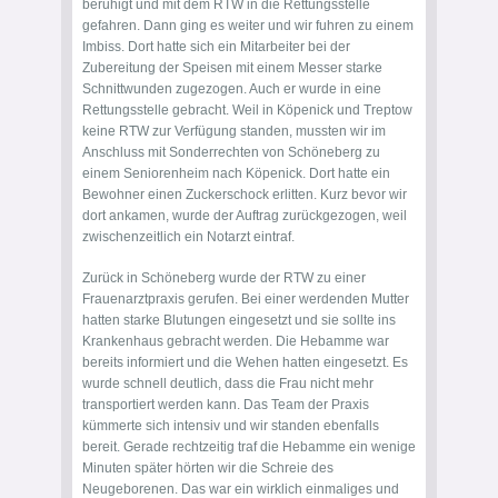
beruhigt und mit dem RTW in die Rettungsstelle
gefahren. Dann ging es weiter und wir fuhren zu einem
Imbiss. Dort hatte sich ein Mitarbeiter bei der
Zubereitung der Speisen mit einem Messer starke
Schnittwunden zugezogen. Auch er wurde in eine
Rettungsstelle gebracht. Weil in Köpenick und Treptow
keine RTW zur Verfügung standen, mussten wir im
Anschluss mit Sonderrechten von Schöneberg zu
einem Seniorenheim nach Köpenick. Dort hatte ein
Bewohner einen Zuckerschock erlitten. Kurz bevor wir
dort ankamen, wurde der Auftrag zurückgezogen, weil
zwischenzeitlich ein Notarzt eintraf.
Zurück in Schöneberg wurde der RTW zu einer
Frauenarztpraxis gerufen. Bei einer werdenden Mutter
hatten starke Blutungen eingesetzt und sie sollte ins
Krankenhaus gebracht werden. Die Hebamme war
bereits informiert und die Wehen hatten eingesetzt. Es
wurde schnell deutlich, dass die Frau nicht mehr
transportiert werden kann. Das Team der Praxis
kümmerte sich intensiv und wir standen ebenfalls
bereit. Gerade rechtzeitig traf die Hebamme ein wenige
Minuten später hörten wir die Schreie des
Neugeborenen. Das war ein wirklich einmaliges und