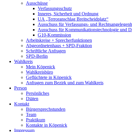
Ausschüsse
Verfassungsschutz
Inneres, Sicherheit und Ordnung
UA „Terroranschlag Breitscheidplatz“
Ausschuss für Verfassungs- und Rechtsangelegenhe
Ausschuss für Kommunikationstechnologie und D
G10-Kommission
Arbeitskreise + Sprecherfunktionen
Abgeordnetenhaus + SPD-Fraktion
Schriftliche Anfragen
SPD-Berlin
Wahlkreis
Mein Köpenick
Wahlkreisbüro
Geflüchtete in Köpenick
Anfragen zum Bezirk und zum Wahlkreis
Person
Persönliches
Diäten
Kontakt
Bürgersprechstunden
Team
Praktikum
Kontakte in Köpenick
Impressum