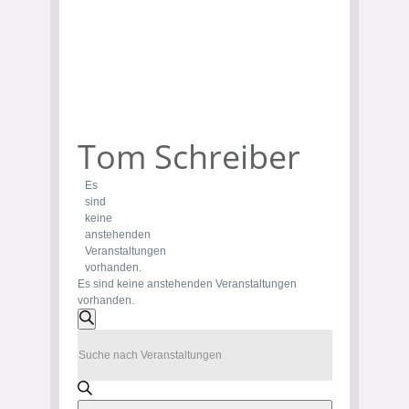
Tom Schreiber
Es
sind
keine
anstehenden
Veranstaltungen
vorhanden.
Es sind keine anstehenden Veranstaltungen
vorhanden.
Veranstaltungen
Suche
Bitte
Suche
Schlüsselwort
eingeben.
und
Suche
nach