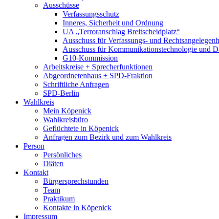
Ausschüsse
Verfassungsschutz
Inneres, Sicherheit und Ordnung
UA „Terroranschlag Breitscheidplatz“
Ausschuss für Verfassungs- und Rechtsangelegenhe
Ausschuss für Kommunikationstechnologie und D
G10-Kommission
Arbeitskreise + Sprecherfunktionen
Abgeordnetenhaus + SPD-Fraktion
Schriftliche Anfragen
SPD-Berlin
Wahlkreis
Mein Köpenick
Wahlkreisbüro
Geflüchtete in Köpenick
Anfragen zum Bezirk und zum Wahlkreis
Person
Persönliches
Diäten
Kontakt
Bürgersprechstunden
Team
Praktikum
Kontakte in Köpenick
Impressum