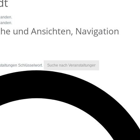
dt
handen.
handen.
he und Ansichten, Navigation
staltungen Schlüsselwort.