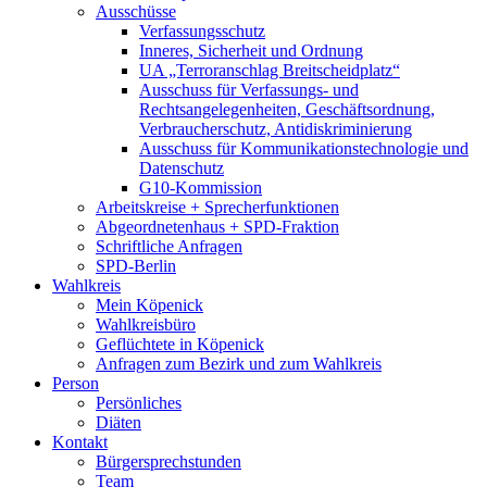
Ausschüsse
Verfassungsschutz
Inneres, Sicherheit und Ordnung
UA „Terroranschlag Breitscheidplatz“
Ausschuss für Verfassungs- und
Rechtsangelegenheiten, Geschäftsordnung,
Verbraucherschutz, Antidiskriminierung
Ausschuss für Kommunikationstechnologie und
Datenschutz
G10-Kommission
Arbeitskreise + Sprecherfunktionen
Abgeordnetenhaus + SPD-Fraktion
Schriftliche Anfragen
SPD-Berlin
Wahlkreis
Mein Köpenick
Wahlkreisbüro
Geflüchtete in Köpenick
Anfragen zum Bezirk und zum Wahlkreis
Person
Persönliches
Diäten
Kontakt
Bürgersprechstunden
Team