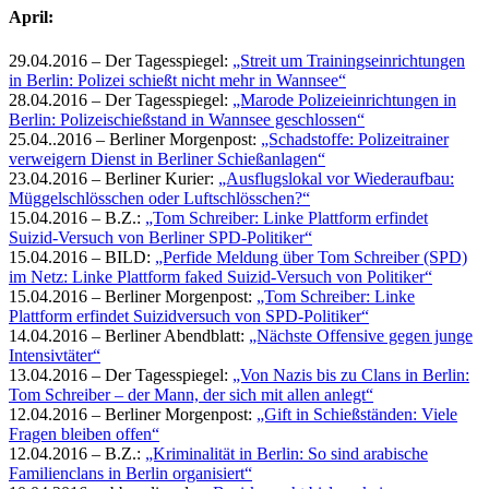
April:
29.04.2016 – Der Tagesspiegel:
„Streit um Trainingseinrichtungen
in Berlin: Polizei schießt nicht mehr in Wannsee“
28.04.2016 – Der Tagesspiegel:
„Marode Polizeieinrichtungen in
Berlin: Polizeischießstand in Wannsee geschlossen“
25.04..2016 – Berliner Morgenpost:
„Schadstoffe: Polizeitrainer
verweigern Dienst in Berliner Schießanlagen“
23.04.2016 – Berliner Kurier:
„Ausflugslokal vor Wiederaufbau:
Müggelschlösschen oder Luftschlösschen?“
15.04.2016 – B.Z.:
„Tom Schreiber: Linke Plattform erfindet
Suizid-Versuch von Berliner SPD-Politiker“
15.04.2016 – BILD:
„Perfide Meldung über Tom Schreiber (SPD)
im Netz: Linke Plattform faked Suizid-Versuch von Politiker“
15.04.2016 – Berliner Morgenpost:
„Tom Schreiber: Linke
Plattform erfindet Suizidversuch von SPD-Politiker“
14.04.2016 – Berliner Abendblatt:
„Nächste Offensive gegen junge
Intensivtäter“
13.04.2016 – Der Tagesspiegel:
„Von Nazis bis zu Clans in Berlin:
Tom Schreiber – der Mann, der sich mit allen anlegt“
12.04.2016 – Berliner Morgenpost:
„Gift in Schießständen: Viele
Fragen bleiben offen“
12.04.2016 – B.Z.:
„Kriminalität in Berlin: So sind arabische
Familienclans in Berlin organisiert“