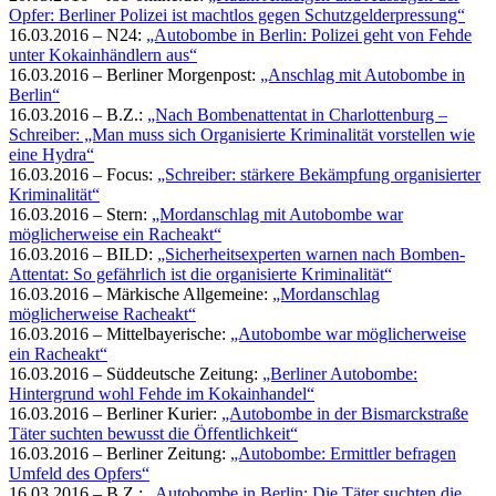
Opfer: Berliner Polizei ist machtlos gegen Schutzgelderpressung“
16.03.2016 – N24:
„Autobombe in Berlin: Polizei geht von Fehde
unter Kokainhändlern aus“
16.03.2016 – Berliner Morgenpost:
„Anschlag mit Autobombe in
Berlin“
16.03.2016 – B.Z.:
„Nach Bombenattentat in Charlottenburg –
Schreiber: „Man muss sich Organisierte Kriminalität vorstellen wie
eine Hydra“
16.03.2016 – Focus:
„Schreiber: stärkere Bekämpfung organisierter
Kriminalität“
16.03.2016 – Stern:
„Mordanschlag mit Autobombe war
möglicherweise ein Racheakt“
16.03.2016 – BILD:
„Sicherheitsexperten warnen nach Bomben-
Attentat: So gefährlich ist die organisierte Kriminalität“
16.03.2016 – Märkische Allgemeine:
„Mordanschlag
möglicherweise Racheakt“
16.03.2016 – Mittelbayerische:
„Autobombe war möglicherweise
ein Racheakt“
16.03.2016 – Süddeutsche Zeitung:
„Berliner Autobombe:
Hintergrund wohl Fehde im Kokainhandel“
16.03.2016 – Berliner Kurier:
„Autobombe in der Bismarckstraße
Täter suchten bewusst die Öffentlichkeit“
16.03.2016 – Berliner Zeitung:
„Autobombe: Ermittler befragen
Umfeld des Opfers“
16.03.2016 – B.Z.:
„Autobombe in Berlin: Die Täter suchten die