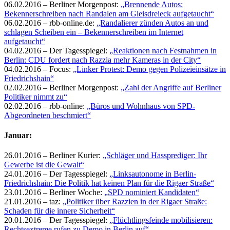
06.02.2016 – Berliner Morgenpost:
„Brennende Autos:
Bekennerschreiben nach Randalen am Gleisdreieck aufgetaucht“
06.02.2016 – rbb-online.de:
„Randalierer zünden Autos an und
schlagen Scheiben ein – Bekennerschreiben im Internet
aufgetaucht“
04.02.2016 – Der Tagesspiegel:
„Reaktionen nach Festnahmen in
Berlin: CDU fordert nach Razzia mehr Kameras in der City“
04.02.2016 – Focus:
„Linker Protest: Demo gegen Polizeieinsätze in
Friedrichshain“
02.02.2016 – Berliner Morgenpost:
„Zahl der Angriffe auf Berliner
Politiker nimmt zu“
02.02.2016 – rbb-online:
„Büros und Wohnhaus von SPD-
Abgeordneten beschmiert“
Januar:
26.01.2016 – Berliner Kurier:
„Schläger und Hassprediger: Ihr
Gewerbe ist die Gewalt“
24.01.2016 – Der Tagesspiegel:
„Linksautonome in Berlin-
Friedrichshain: Die Politik hat keinen Plan für die Rigaer Straße“
23.01.2016 – Berliner Woche:
„SPD nominiert Kandidaten“
21.01.2016 – taz:
„Politiker über Razzien in der Rigaer Straße:
Schaden für die innere Sicherheit“
20.01.2016 – Der Tagesspiegel:
„Flüchtlingsfeinde mobilisieren:
Rechtsextreme rufen zu Demo in Berlin auf“