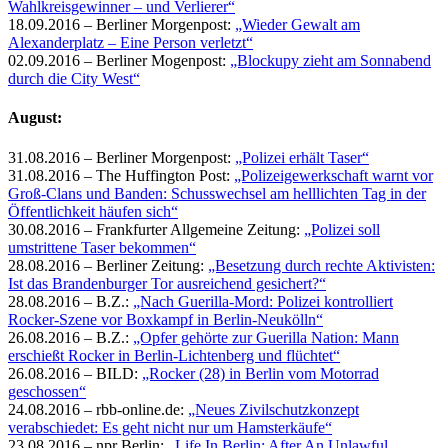
Wahlkreisgewinner – und Verlierer“
18.09.2016 – Berliner Morgenpost:
„Wieder Gewalt am
Alexanderplatz – Eine Person verletzt“
02.09.2016 – Berliner Mogenpost:
„Blockupy zieht am Sonnabend
durch die City West“
August:
31.08.2016 – Berliner Morgenpost:
„Polizei erhält Taser“
31.08.2016 – The Huffington Post:
„Polizeigewerkschaft warnt vor
Groß-Clans und Banden: Schusswechsel am helllichten Tag in der
Öffentlichkeit häufen sich“
30.08.2016 – Frankfurter Allgemeine Zeitung:
„Polizei soll
umstrittene Taser bekommen“
28.08.2016 – Berliner Zeitung:
„Besetzung durch rechte Aktivisten:
Ist das Brandenburger Tor ausreichend gesichert?“
28.08.2016 – B.Z.:
„Nach Guerilla-Mord: Polizei kontrolliert
Rocker-Szene vor Boxkampf in Berlin-Neukölln“
26.08.2016 – B.Z.:
„Opfer gehörte zur Guerilla Nation: Mann
erschießt Rocker in Berlin-Lichtenberg und flüchtet“
26.08.2016 – BILD:
„Rocker (28) in Berlin vom Motorrad
geschossen“
24.08.2016 – rbb-online.de:
„Neues Zivilschutzkonzept
verabschiedet: Es geht nicht nur um Hamsterkäufe“
23.08.2016 – npr Berlin:
„Life In Berlin: After An Unlawful