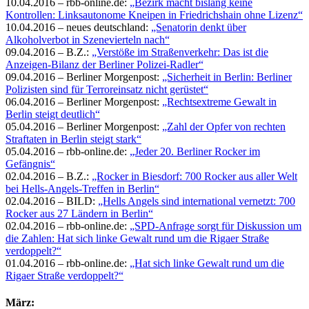
10.04.2016 – rbb-online.de:
„Bezirk macht bislang keine
Kontrollen: Linksautonome Kneipen in Friedrichshain ohne Lizenz“
10.04.2016 – neues deutschland:
„Senatorin denkt über
Alkoholverbot in Szenevierteln nach“
09.04.2016 – B.Z.:
„Verstöße im Straßenverkehr: Das ist die
Anzeigen-Bilanz der Berliner Polizei-Radler“
09.04.2016 – Berliner Morgenpost:
„Sicherheit in Berlin: Berliner
Polizisten sind für Terroreinsatz nicht gerüstet“
06.04.2016 – Berliner Morgenpost:
„Rechtsextreme Gewalt in
Berlin steigt deutlich“
05.04.2016 – Berliner Morgenpost:
„Zahl der Opfer von rechten
Straftaten in Berlin steigt stark“
05.04.2016 – rbb-online.de:
„Jeder 20. Berliner Rocker im
Gefängnis“
02.04.2016 – B.Z.:
„Rocker in Biesdorf: 700 Rocker aus aller Welt
bei Hells-Angels-Treffen in Berlin“
02.04.2016 – BILD:
„Hells Angels sind international vernetzt: 700
Rocker aus 27 Ländern in Berlin“
02.04.2016 – rbb-online.de:
„SPD-Anfrage sorgt für Diskussion um
die Zahlen: Hat sich linke Gewalt rund um die Rigaer Straße
verdoppelt?“
01.04.2016 – rbb-online.de:
„Hat sich linke Gewalt rund um die
Rigaer Straße verdoppelt?“
März: