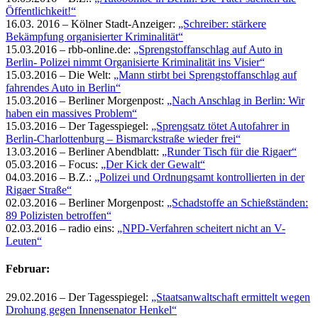
Öffentlichkeit!“
16.03. 2016 – Kölner Stadt-Anzeiger:
„Schreiber: stärkere
Bekämpfung organisierter Kriminalität“
15.03.2016 – rbb-online.de:
„Sprengstoffanschlag auf Auto in
Berlin- Polizei nimmt Organisierte Kriminalität ins Visier“
15.03.2016 – Die Welt:
„Mann stirbt bei Sprengstoffanschlag auf
fahrendes Auto in Berlin“
15.03.2016 – Berliner Morgenpost:
„Nach Anschlag in Berlin: Wir
haben ein massives Problem“
15.03.2016 – Der Tagesspiegel:
„Sprengsatz tötet Autofahrer in
Berlin-Charlottenburg – Bismarckstraße wieder frei“
13.03.2016 – Berliner Abendblatt:
„Runder Tisch für die Rigaer“
05.03.2016 – Focus:
„Der Kick der Gewalt“
04.03.2016 – B.Z.:
„Polizei und Ordnungsamt kontrollierten in der
Rigaer Straße“
02.03.2016 – Berliner Morgenpost:
„Schadstoffe an Schießständen:
89 Polizisten betroffen“
02.03.2016 – radio eins:
„NPD-Verfahren scheitert nicht an V-
Leuten“
Februar:
29.02.2016 – Der Tagesspiegel:
„Staatsanwaltschaft ermittelt wegen
Drohung gegen Innensenator Henkel“