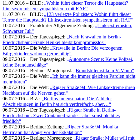
11.07.2016 – BILD:
„Wohin führt dieser Terror die Hauptstadt?
Linksextremisten sympathisieren mit RAF“
11.07.2016 – BILD:
„123 verletzte Polizisten: Wohin führt dieser
Terror die Hauptstadt? Linksextremisten sympathisieren mit RAF“
10.07.2016 – Frankfurter Allgemeine Zeitung:
„Linksextremisten:
Schwarzer Juli“
10.07.2016 – Der Tagesspiegel:
„Nach Krawallen in Berlin-
Friedrichshain: Frank Henkel bleibt kompromisslos“
10.07.2016 – Die Welt:
„Krawalle in Berlin: Die verzogenen
Bürgerkinder wohnen gerne billig“
09.07.2016 – Der Tagesspiegel:
„Autonome Szene: Keine Polizei,
keine Brandanschläge“
08.07.2016 – Berliner Morgenpost:
„Brandstifter ist kein V-Mann“
07.07.2016 – Die Welt:
„Ich kann die immer gleichen Parolen nicht
mehr hören“
06.07.2016 – Die Welt:
„Rigaer Straße 94: Wie Linksextreme ihren
Nachbarn auf die Nerven gehen“
06.07.2016 – B.Z.:
„Berlins Innensenator: Die Zahl der
Abschiebungen in Berlin hat sich verdreifacht, aber…“
06.07.2016 – Der Tagesspiegel:
„Rigaer Straße in Berlin-
Friedrichshain: Zwei Containerbrände – aber sonst bleibt es
friedlich“
05.07.2016 – Berliner Zeitung:
„Rigaer Straße 94: Monika
Herrmann hat Angst vor der Eskalation“
05.07.2016 – Berliner Morgenpost:
„Rigaer Straße: Müller will mit