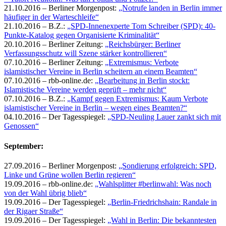
21.10.2016 – Berliner Morgenpost:
„Notrufe landen in Berlin immer
häufiger in der Warteschleife“
21.10.2016 – B.Z.:
„SPD-Innenexperte Tom Schreiber (SPD): 40-
Punkte-Katalog gegen Organisierte Kriminalität“
20.10.2016 – Berliner Zeitung:
„Reichsbürger: Berliner
Verfassungsschutz will Szene stärker kontrollieren“
07.10.2016 – Berliner Zeitung:
„Extremismus: Verbote
islamistischer Vereine in Berlin scheitern an einem Beamten“
07.10.2016 – rbb-online.de:
„Bearbeitung in Berlin stockt:
Islamistische Vereine werden geprüft – mehr nicht“
07.10.2016 – B.Z.:
„Kampf gegen Extremismus: Kaum Verbote
islamistischer Vereine in Berlin – wegen eines Beamten?“
04.10.2016 – Der Tagesspiegel:
„SPD-Neuling Lauer zankt sich mit
Genossen“
September:
27.09.2016 – Berliner Morgenpost:
„Sondierung erfolgreich: SPD,
Linke und Grüne wollen Berlin regieren“
19.09.2016 – rbb-online.de:
„Wahlsplitter #berlinwahl: Was noch
von der Wahl übrig blieb“
19.09.2016 – Der Tagesspiegel:
„Berlin-Friedrichshain: Randale in
der Rigaer Straße“
19.09.2016 – Der Tagesspiegel:
„Wahl in Berlin: Die bekanntesten