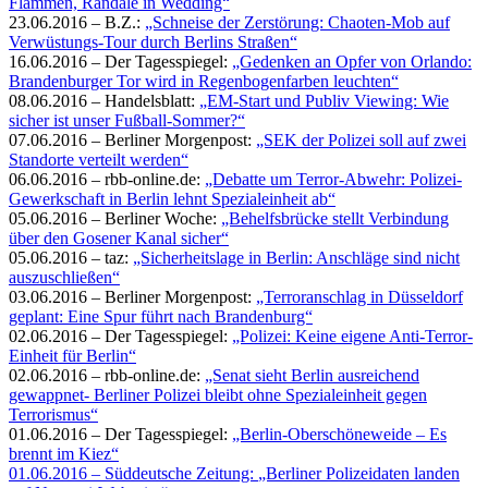
Flammen, Randale in Wedding“
23.06.2016 – B.Z.:
„Schneise der Zerstörung: Chaoten-Mob auf
Verwüstungs-Tour durch Berlins Straßen“
16.06.2016 – Der Tagesspiegel:
„Gedenken an Opfer von Orlando:
Brandenburger Tor wird in Regenbogenfarben leuchten“
08.06.2016 – Handelsblatt:
„EM-Start und Publiv Viewing: Wie
sicher ist unser Fußball-Sommer?“
07.06.2016 – Berliner Morgenpost:
„SEK der Polizei soll auf zwei
Standorte verteilt werden“
06.06.2016 – rbb-online.de:
„Debatte um Terror-Abwehr: Polizei-
Gewerkschaft in Berlin lehnt Spezialeinheit ab“
05.06.2016 – Berliner Woche:
„Behelfsbrücke stellt Verbindung
über den Gosener Kanal sicher“
05.06.2016 – taz:
„Sicherheitslage in Berlin: Anschläge sind nicht
auszuschließen“
03.06.2016 – Berliner Morgenpost:
„Terroranschlag in Düsseldorf
geplant: Eine Spur führt nach Brandenburg“
02.06.2016 – Der Tagesspiegel:
„Polizei: Keine eigene Anti-Terror-
Einheit für Berlin“
02.06.2016 – rbb-online.de:
„Senat sieht Berlin ausreichend
gewappnet- Berliner Polizei bleibt ohne Spezialeinheit gegen
Terrorismus“
01.06.2016 – Der Tagesspiegel:
„Berlin-Oberschöneweide – Es
brennt im Kiez“
01.06.2016 – Süddeutsche Zeitung:
„Berliner Polizeidaten landen