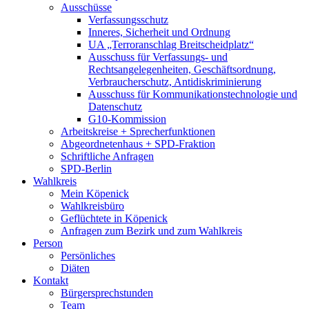
Ausschüsse
Verfassungsschutz
Inneres, Sicherheit und Ordnung
UA „Terroranschlag Breitscheidplatz“
Ausschuss für Verfassungs- und
Rechtsangelegenheiten, Geschäftsordnung,
Verbraucherschutz, Antidiskriminierung
Ausschuss für Kommunikationstechnologie und
Datenschutz
G10-Kommission
Arbeitskreise + Sprecherfunktionen
Abgeordnetenhaus + SPD-Fraktion
Schriftliche Anfragen
SPD-Berlin
Wahlkreis
Mein Köpenick
Wahlkreisbüro
Geflüchtete in Köpenick
Anfragen zum Bezirk und zum Wahlkreis
Person
Persönliches
Diäten
Kontakt
Bürgersprechstunden
Team