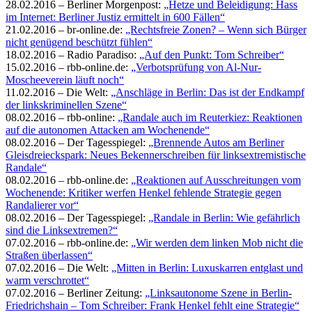
28.02.2016 – Berliner Morgenpost:
„Hetze und Beleidigung: Hass
im Internet: Berliner Justiz ermittelt in 600 Fällen“
21.02.2016 – br-online.de:
„Rechtsfreie Zonen? – Wenn sich Bürger
nicht genügend beschützt fühlen“
18.02.2016 – Radio Paradiso:
„Auf den Punkt: Tom Schreiber“
15.02.2016 – rbb-online.de:
„Verbotsprüfung von Al-Nur-
Moscheeverein läuft noch“
11.02.2016 – Die Welt:
„Anschläge in Berlin: Das ist der Endkampf
der linkskriminellen Szene“
08.02.2016 – rbb-online:
„Randale auch im Reuterkiez: Reaktionen
auf die autonomen Attacken am Wochenende“
08.02.2016 – Der Tagesspiegel:
„Brennende Autos am Berliner
Gleisdreieckspark: Neues Bekennerschreiben für linksextremistische
Randale“
08.02.2016 – rbb-online.de:
„Reaktionen auf Ausschreitungen vom
Wochenende: Kritiker werfen Henkel fehlende Strategie gegen
Randalierer vor“
08.02.2016 – Der Tagesspiegel:
„Randale in Berlin: Wie gefährlich
sind die Linksextremen?“
07.02.2016 – rbb-online.de:
„Wir werden dem linken Mob nicht die
Straßen überlassen“
07.02.2016 – Die Welt:
„Mitten in Berlin: Luxuskarren entglast und
warm verschrottet“
07.02.2016 – Berliner Zeitung:
„Linksautonome Szene in Berlin-
Friedrichshain – Tom Schreiber: Frank Henkel fehlt eine Strategie“