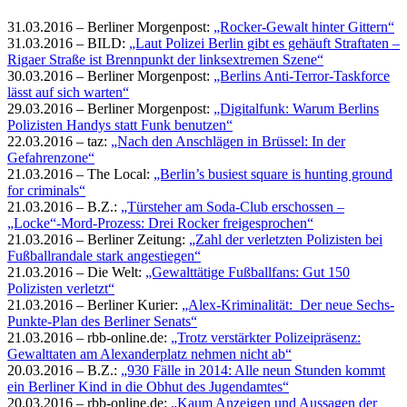
31.03.2016 – Berliner Morgenpost:
„Rocker-Gewalt hinter Gittern“
31.03.2016 – BILD:
„Laut Polizei Berlin gibt es gehäuft Straftaten –
Rigaer Straße ist Brennpunkt der linksextremen Szene“
30.03.2016 – Berliner Morgenpost:
„Berlins Anti-Terror-Taskforce
lässt auf sich warten“
29.03.2016 – Berliner Morgenpost:
„Digitalfunk: Warum Berlins
Polizisten Handys statt Funk benutzen“
22.03.2016 – taz:
„Nach den Anschlägen in Brüssel: In der
Gefahrenzone“
21.03.2016 – The Local:
„Berlin’s busiest square is hunting ground
for criminals“
21.03.2016 – B.Z.:
„Türsteher am Soda-Club erschossen –
„Locke“-Mord-Prozess: Drei Rocker freigesprochen“
21.03.2016 – Berliner Zeitung:
„Zahl der verletzten Polizisten bei
Fußballrandale stark angestiegen“
21.03.2016 – Die Welt:
„Gewalttätige Fußballfans: Gut 150
Polizisten verletzt“
21.03.2016 – Berliner Kurier:
„Alex-Kriminalität: Der neue Sechs-
Punkte-Plan des Berliner Senats“
21.03.2016 – rbb-online.de:
„Trotz verstärkter Polizeipräsenz:
Gewalttaten am Alexanderplatz nehmen nicht ab“
20.03.2016 – B.Z.:
„930 Fälle in 2014: Alle neun Stunden kommt
ein Berliner Kind in die Obhut des Jugendamtes“
20.03.2016 – rbb-online.de:
„Kaum Anzeigen und Aussagen der