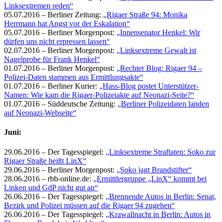
Linksextremen reden“
05.07.2016 – Berliner Zeitung:
„Rigaer Straße 94: Monika
Herrmann hat Angst vor der Eskalation“
05.07.2016 – Berliner Morgenpost:
„Innensenator Henkel: Wir
dürfen uns nicht erpressen lassen“
02.07.2016 – Berliner Morgenpost:
„Linksextreme Gewalt ist
Nagelprobe für Frank Henkel“
01.07.2016 – Berliner Morgenpost:
„Rechter Blog: Rigaer 94 –
Polizei-Daten stammen aus Ermittlungsakte“
01.07.2016 – Berliner Kurier:
„Hass-Blog postet Unterstützer-
Namen: Wie kam die Rigaer-Polizeiakte auf Neonazi-Seite?“
01.07.2016 – Süddeutsche Zeitung:
„Berliner Polizeidaten landen
auf Neonazi-Webseite“
Juni:
29.06.2016 – Der Tagesspiegel:
„Linksextreme Straftaten: Soko zur
Rigaer Straße heißt LinX“
29.06.2016 – Berliner Morgenpost:
„Soko jagt Brandstifter“
28.06.2016 – rbb-online.de:
„Ermittlergruppe „LinX“ kommt bei
Linken und GdP nicht gut an“
26.06.2016 – Der Tagesspiegel:
„Brennende Autos in Berlin: Senat,
Bezirk und Polizei müssen auf die Rigaer 94 zugehen“
26.06.2016 – Der Tagesspiegel:
„Krawallnacht in Berlin: Autos in