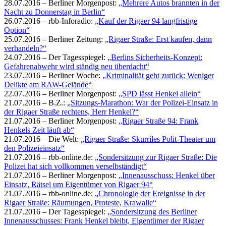
28.07.2016 – Berliner Morgenpost:
„Mehrere Autos brannten in der
Nacht zu Donnerstag in Berlin“
26.07.2016 – rbb-Inforadio:
„Kauf der Rigaer 94 langfristige
Option“
25.07.2016 – Berliner Zeitung:
„Rigaer Straße: Erst kaufen, dann
verhandeln?“
24.07.2016 – Der Tagesspiegel:
„Berlins Sicherheits-Konzept:
Gefahrenabwehr wird ständig neu überdacht“
23.07.2016 – Berliner Woche:
„Kriminalität geht zurück: Weniger
Delikte am RAW-Gelände“
22.07.2016 – Berliner Morgenpost:
„SPD lässt Henkel allein“
21.07.2016 – B.Z.:
„Sitzungs-Marathon: War der Polizei-Einsatz in
der Rigaer Straße rechtens, Herr Henkel?“
21.07.2016 – Berliner Morgenpost:
„Rigaer Straße 94: Frank
Henkels Zeit läuft ab“
21.07.2016 – Die Welt:
„Rigaer Straße: Skurriles Polit-Theater um
den Polizeieinsatz“
21.07.2016 – rbb-online.de:
„Sondersitzung zur Rigaer Straße: Die
Polizei hat sich vollkommen verselbständigt“
21.07.2016 – Berliner Morgenpost:
„Innenausschuss: Henkel über
Einsatz, Rätsel um Eigentümer von Rigaer 94“
21.07.2016 – rbb-online.de:
„Chronologie der Ereignisse in der
Rigaer Straße: Räumungen, Proteste, Krawalle“
21.07.2016 – Der Tagesspiegel:
„Sondersitzung des Berliner
Innenausschusses: Frank Henkel bleibt, Eigentümer der Rigaer