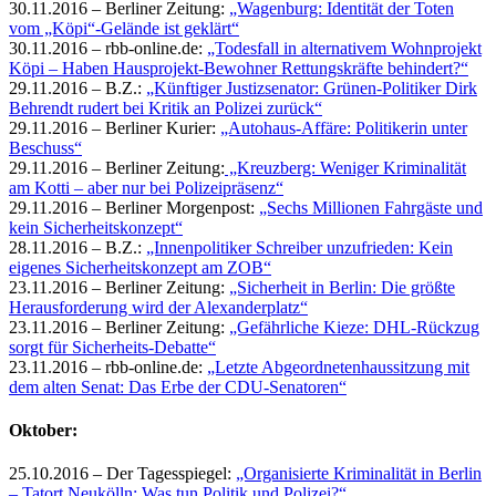
30.11.2016 – Berliner Zeitung:
„Wagenburg: Identität der Toten
vom „Köpi“-Gelände ist geklärt“
30.11.2016 – rbb-online.de:
„Todesfall in alternativem Wohnprojekt
Köpi – Haben Hausprojekt-Bewohner Rettungskräfte behindert?“
29.11.2016 – B.Z.:
„Künftiger Justizsenator: Grünen-Politiker Dirk
Behrendt rudert bei Kritik an Polizei zurück“
29.11.2016 – Berliner Kurier:
„Autohaus-Affäre: Politikerin unter
Beschuss“
29.11.2016 – Berliner Zeitung:
„Kreuzberg: Weniger Kriminalität
am Kotti – aber nur bei Polizeipräsenz“
29.11.2016 – Berliner Morgenpost:
„Sechs Millionen Fahrgäste und
kein Sicherheitskonzept“
28.11.2016 – B.Z.:
„Innenpolitiker Schreiber unzufrieden: Kein
eigenes Sicherheitskonzept am ZOB“
23.11.2016 – Berliner Zeitung:
„Sicherheit in Berlin: Die größte
Herausforderung wird der Alexanderplatz“
23.11.2016 – Berliner Zeitung:
„Gefährliche Kieze: DHL-Rückzug
sorgt für Sicherheits-Debatte“
23.11.2016 – rbb-online.de:
„Letzte Abgeordnetenhaussitzung mit
dem alten Senat: Das Erbe der CDU-Senatoren“
Oktober:
25.10.2016 – Der Tagesspiegel:
„Organisierte Kriminalität in Berlin
– Tatort Neukölln: Was tun Politik und Polizei?“