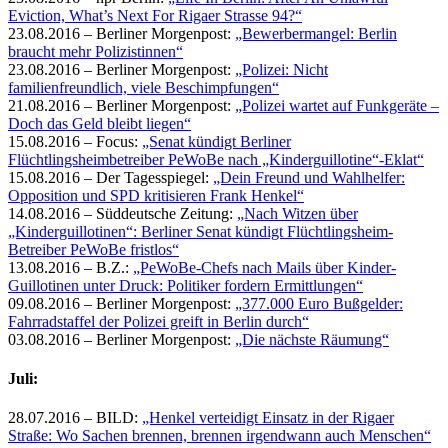
Eviction, What’s Next For Rigaer Strasse 94?“
23.08.2016 – Berliner Morgenpost:
„Bewerbermangel: Berlin
braucht mehr Polizistinnen“
23.08.2016 – Berliner Morgenpost:
„Polizei: Nicht
familienfreundlich, viele Beschimpfungen“
21.08.2016 – Berliner Morgenpost:
„Polizei wartet auf Funkgeräte –
Doch das Geld bleibt liegen“
15.08.2016 – Focus:
„Senat kündigt Berliner
Flüchtlingsheimbetreiber PeWoBe nach „Kinderguillotine“-Eklat“
15.08.2016 – Der Tagesspiegel:
„Dein Freund und Wahlhelfer:
Opposition und SPD kritisieren Frank Henkel“
14.08.2016 – Süddeutsche Zeitung:
„Nach Witzen über
„Kinderguillotinen“: Berliner Senat kündigt Flüchtlingsheim-
Betreiber PeWoBe fristlos“
13.08.2016 – B.Z.:
„PeWoBe-Chefs nach Mails über Kinder-
Guillotinen unter Druck: Politiker fordern Ermittlungen“
09.08.2016 – Berliner Morgenpost:
„377.000 Euro Bußgelder:
Fahrradstaffel der Polizei greift in Berlin durch“
03.08.2016 – Berliner Morgenpost:
„Die nächste Räumung“
Juli:
28.07.2016 – BILD:
„Henkel verteidigt Einsatz in der Rigaer
Straße: Wo Sachen brennen, brennen irgendwann auch Menschen“