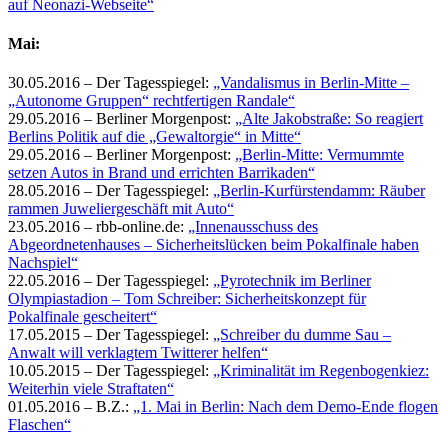
auf Neonazi-Webseite“
Mai:
30.05.2016 – Der Tagesspiegel:
„Vandalismus in Berlin-Mitte –
„Autonome Gruppen“ rechtfertigen Randale“
29.05.2016 – Berliner Morgenpost:
„Alte Jakobstraße: So reagiert
Berlins Politik auf die „Gewaltorgie“ in Mitte“
29.05.2016 – Berliner Morgenpost:
„Berlin-Mitte: Vermummte
setzen Autos in Brand und errichten Barrikaden“
28.05.2016 – Der Tagesspiegel:
„Berlin-Kurfürstendamm: Räuber
rammen Juweliergeschäft mit Auto“
23.05.2016 – rbb-online.de:
„Innenausschuss des
Abgeordnetenhauses – Sicherheitslücken beim Pokalfinale haben
Nachspiel“
22.05.2016 – Der Tagesspiegel:
„Pyrotechnik im Berliner
Olympiastadion – Tom Schreiber: Sicherheitskonzept für
Pokalfinale gescheitert“
17.05.2015 – Der Tagesspiegel:
„Schreiber du dumme Sau –
Anwalt will verklagtem Twitterer helfen“
10.05.2015 – Der Tagesspiegel:
„Kriminalität im Regenbogenkiez:
Weiterhin viele Straftaten“
01.05.2016 – B.Z.:
„1. Mai in Berlin: Nach dem Demo-Ende flogen
Flaschen“