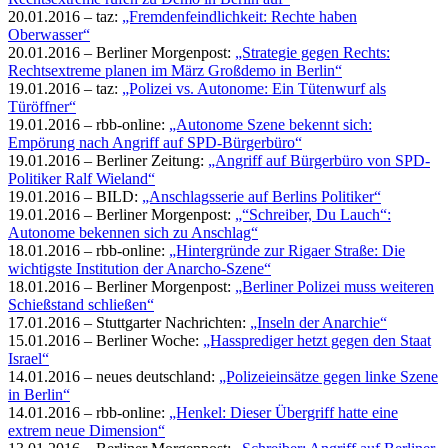
20.01.2016 – taz:
„Fremdenfeindlichkeit: Rechte haben
Oberwasser“
20.01.2016 – Berliner Morgenpost:
„Strategie gegen Rechts:
Rechtsextreme planen im März Großdemo in Berlin“
19.01.2016 – taz:
„Polizei vs. Autonome: Ein Tütenwurf als
Türöffner“
19.01.2016 – rbb-online:
„Autonome Szene bekennt sich:
Empörung nach Angriff auf SPD-Bürgerbüro“
19.01.2016 – Berliner Zeitung:
„Angriff auf Bürgerbüro von SPD-
Politiker Ralf Wieland“
19.01.2016 – BILD:
„Anschlagsserie auf Berlins Politiker“
19.01.2016 – Berliner Morgenpost:
„“Schreiber, Du Lauch“:
Autonome bekennen sich zu Anschlag“
18.01.2016 – rbb-online:
„Hintergründe zur Rigaer Straße: Die
wichtigste Institution der Anarcho-Szene“
18.01.2016 – Berliner Morgenpost:
„Berliner Polizei muss weiteren
Schießstand schließen“
17.01.2016 – Stuttgarter Nachrichten:
„Inseln der Anarchie“
15.01.2016 – Berliner Woche:
„Hassprediger hetzt gegen den Staat
Israel“
14.01.2016 – neues deutschland:
„Polizeieinsätze gegen linke Szene
in Berlin“
14.01.2016 – rbb-online:
„Henkel: Dieser Übergriff hatte eine
extrem neue Dimension“