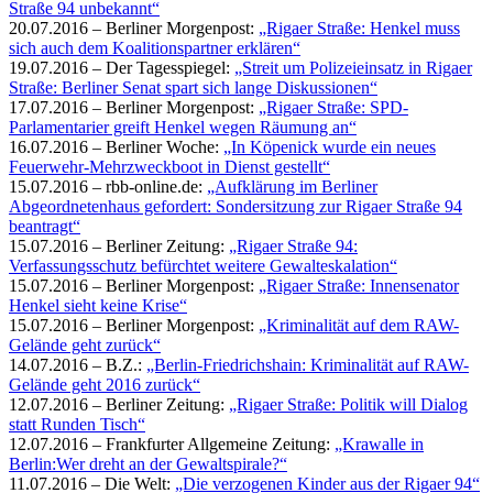
Straße 94 unbekannt“
20.07.2016 – Berliner Morgenpost:
„Rigaer Straße: Henkel muss
sich auch dem Koalitionspartner erklären“
19.07.2016 – Der Tagesspiegel:
„Streit um Polizeieinsatz in Rigaer
Straße: Berliner Senat spart sich lange Diskussionen“
17.07.2016 – Berliner Morgenpost:
„Rigaer Straße: SPD-
Parlamentarier greift Henkel wegen Räumung an“
16.07.2016 – Berliner Woche:
„In Köpenick wurde ein neues
Feuerwehr-Mehrzweckboot in Dienst gestellt“
15.07.2016 – rbb-online.de:
„Aufklärung im Berliner
Abgeordnetenhaus gefordert: Sondersitzung zur Rigaer Straße 94
beantragt“
15.07.2016 – Berliner Zeitung:
„Rigaer Straße 94:
Verfassungsschutz befürchtet weitere Gewalteskalation“
15.07.2016 – Berliner Morgenpost:
„Rigaer Straße: Innensenator
Henkel sieht keine Krise“
15.07.2016 – Berliner Morgenpost:
„Kriminalität auf dem RAW-
Gelände geht zurück“
14.07.2016 – B.Z.:
„Berlin-Friedrichshain: Kriminalität auf RAW-
Gelände geht 2016 zurück“
12.07.2016 – Berliner Zeitung:
„Rigaer Straße: Politik will Dialog
statt Runden Tisch“
12.07.2016 – Frankfurter Allgemeine Zeitung:
„Krawalle in
Berlin:Wer dreht an der Gewaltspirale?“
11.07.2016 – Die Welt:
„Die verzogenen Kinder aus der Rigaer 94“