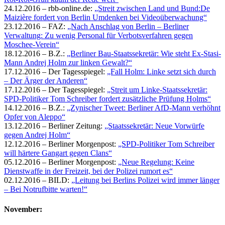
24.12.2016 – rbb-online.de:
„Streit zwischen Land und Bund:De
Maizière fordert von Berlin Umdenken bei Videoüberwachung“
23.12.2016 – FAZ:
„Nach Anschlag von Berlin – Berliner
Verwaltung: Zu wenig Personal für Verbotsverfahren gegen
Moschee-Verein“
18.12.2016 – B.Z.:
„Berliner Bau-Staatssekretär: Wie steht Ex-Stasi-
Mann Andrej Holm zur linken Gewalt?“
17.12.2016 – Der Tagesspiegel:
„Fall Holm: Linke setzt sich durch
– Der Ärger der Anderen“
17.12.2016 – Der Tagesspiegel:
„Streit um Linke-Staatssekretär:
SPD-Politiker Tom Schreiber fordert zusätzliche Prüfung Holms“
14.12.2016 – B.Z.:
„Zynischer Tweet: Berliner AfD-Mann verhöhnt
Opfer von Aleppo“
13.12.2016 – Berliner Zeitung:
„Staatssekretär: Neue Vorwürfe
gegen Andrej Holm“
12.12.2016 – Berliner Morgenpost:
„SPD-Politiker Tom Schreiber
will härtere Gangart gegen Clans“
05.12.2016 – Berliner Morgenpost:
„Neue Regelung: Keine
Dienstwaffe in der Freizeit, bei der Polizei rumort es“
02.12.2016 – BILD:
„Leitung bei Berlins Polizei wird immer länger
– Bei Notrufbitte warten!“
November: