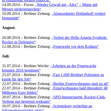
in Haftanstalt Moabit entdeckt“
14.09.2014 – Focus:
„Wieder Gewalt am „Alex“ – Mann mit
Messer niedergestochen“
10.09.2014 – Berliner Zeitung:
„Abgeordneter Höfinghoff verliert
Immunität“
August:
20.08.2014 – Berliner Zeitung:
„Verbot der Hells-Angels-Symbole:
Rocker in Defensive“
12.08.2014 – Berliner Zeitung:
„Feuerwehr vor dem Kollaps“
Juli:
31.07.2014 – Berliner Woche:
„Arbeiten an der Feuerwache
könnten 2016 beginnen“
25.07.2014 – Berliner Zeitung:
„Fast 1.000 Berliner Polizisten zu
krank für den Job“
22.07.2014 – Berliner Zeitung:
„Berlins Feuerwehrautos sind zu alt“
22.07.2014 – Berliner Zeitung:
„Feuerwehrautos bald überaltert: 48
Millionen Euro fehlen“
20.07.2014 – Berliner Zeitung:
„SPD-Innenexperte: Rocker-Club-
Verbote nur begrenzt wirksam“
16.07.2014 – Berliner Zeitung:
„Scientology weiterhin an
Informationsständen aktiv“