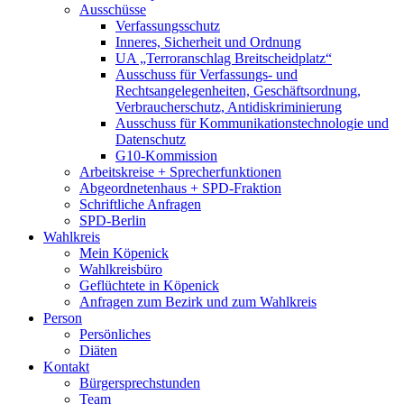
Ausschüsse
Verfassungsschutz
Inneres, Sicherheit und Ordnung
UA „Terroranschlag Breitscheidplatz“
Ausschuss für Verfassungs- und
Rechtsangelegenheiten, Geschäftsordnung,
Verbraucherschutz, Antidiskriminierung
Ausschuss für Kommunikationstechnologie und
Datenschutz
G10-Kommission
Arbeitskreise + Sprecherfunktionen
Abgeordnetenhaus + SPD-Fraktion
Schriftliche Anfragen
SPD-Berlin
Wahlkreis
Mein Köpenick
Wahlkreisbüro
Geflüchtete in Köpenick
Anfragen zum Bezirk und zum Wahlkreis
Person
Persönliches
Diäten
Kontakt
Bürgersprechstunden
Team