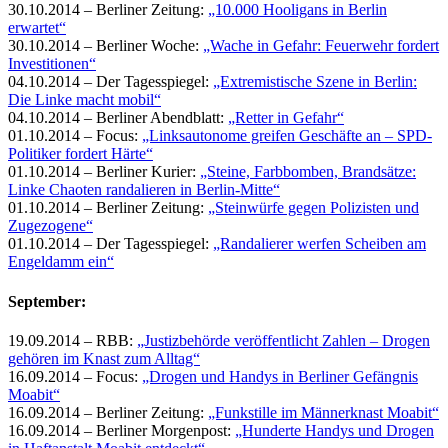
30.10.2014 – Berliner Zeitung:
„10.000 Hooligans in Berlin
erwartet“
30.10.2014 – Berliner Woche:
„Wache in Gefahr: Feuerwehr fordert
Investitionen“
04.10.2014 – Der Tagesspiegel:
„Extremistische Szene in Berlin:
Die Linke macht mobil“
04.10.2014 – Berliner Abendblatt:
„Retter in Gefahr“
01.10.2014 – Focus:
„Linksautonome greifen Geschäfte an – SPD-
Politiker fordert Härte“
01.10.2014 – Berliner Kurier:
„Steine, Farbbomben, Brandsätze:
Linke Chaoten randalieren in Berlin-Mitte“
01.10.2014 – Berliner Zeitung:
„Steinwürfe gegen Polizisten und
Zugezogene“
01.10.2014 – Der Tagesspiegel:
„Randalierer werfen Scheiben am
Engeldamm ein“
September:
19.09.2014 – RBB:
„Justizbehörde veröffentlicht Zahlen – Drogen
gehören im Knast zum Alltag“
16.09.2014 – Focus:
„Drogen und Handys in Berliner Gefängnis
Moabit“
16.09.2014 – Berliner Zeitung:
„Funkstille im Männerknast Moabit“
16.09.2014 – Berliner Morgenpost:
„Hunderte Handys und Drogen