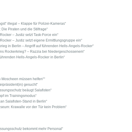
Angst“ illegal – Klappe für Polizei-Kameras“
 Die Piraten und die Stilfrage“
Rocker – Justiz setzt Task-Force ein“
Rocker – Justiz setzt eigene Ermittlungsgruppe ein“
ieg in Berlin – Angriff auf führenden Hells-Angels-Rocker“
rlins Rockerkrieg? – Razzia bei Niedergeschossenem“
führenden Hells-Angels-Rocker in Berlin“
uch Moscheen müssen helfen““
zeipräsident(in) gesucht“
fassungsschutz beäugt Salafisten“
pf im Trainingsmodus“
 an Salafisten-Stand in Berlin“
seum: Krawalle vor der Tür kein Problem“
fassungsschutz bekommt mehr Personal“