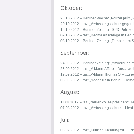
Oktober:
23.10.2012 – Berliner Woche:
„Polizei prüft
20.10.2012 – taz:
„Verfassungsschutz gegen P
15.10.2012 – Berliner Zeitung:
„SPD-Politiker
09.10.2012 – taz:
„Rechte Anschläge in Berlin
08.10.2012 – Berliner Zeitung:
„Debatte um S
September:
24.09.2012 – Berliner Zeitung:
„Anwerbung tr
23.09.2012 – taz:
„V-Mann-Affäre – Anschwe
19.09.2012 – taz:
„V-Mann Thomas S. – „Eine f
05.09.2012 – taz:
„Neonazis in Berlin – Dem
August:
11.08.2012 – taz:
„Neuer Polizeipräsident: H
07.08.2012 – taz:
„Verfassungsschutz – Licht
Juli:
06.07.2012 – taz:
„Kritik an Kleidungsstil – 