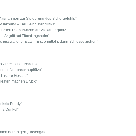
 „Maßnahmen zur Steigerung des Sichergefühls““
unkband – Der Feind steht links“
 fordert Polizeiwache am Alexanderplatz“
 – Angriff auf Flüchtlingsheim“
chusswaffeneinsatz – Erst ermitteln, dann Schlüsse ziehen“
otz rechtlicher Bedenken“
llende Nebenschauplätze“
instere Gestalt““
okraten machen Druck“
enkels Buddy“
 ins Dunkel“
Piraten bereinigen „Hosengate““