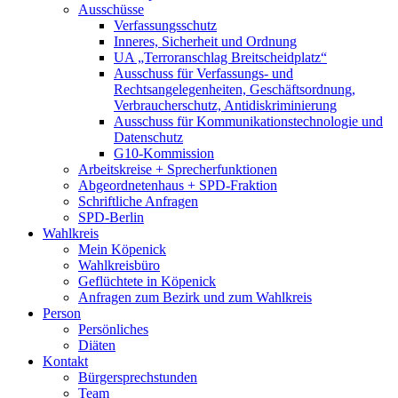
Ausschüsse
Verfassungsschutz
Inneres, Sicherheit und Ordnung
UA „Terroranschlag Breitscheidplatz“
Ausschuss für Verfassungs- und
Rechtsangelegenheiten, Geschäftsordnung,
Verbraucherschutz, Antidiskriminierung
Ausschuss für Kommunikationstechnologie und
Datenschutz
G10-Kommission
Arbeitskreise + Sprecherfunktionen
Abgeordnetenhaus + SPD-Fraktion
Schriftliche Anfragen
SPD-Berlin
Wahlkreis
Mein Köpenick
Wahlkreisbüro
Geflüchtete in Köpenick
Anfragen zum Bezirk und zum Wahlkreis
Person
Persönliches
Diäten
Kontakt
Bürgersprechstunden
Team