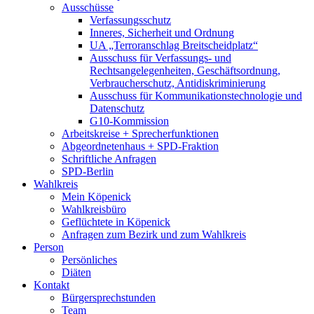
Ausschüsse
Verfassungsschutz
Inneres, Sicherheit und Ordnung
UA „Terroranschlag Breitscheidplatz“
Ausschuss für Verfassungs- und
Rechtsangelegenheiten, Geschäftsordnung,
Verbraucherschutz, Antidiskriminierung
Ausschuss für Kommunikationstechnologie und
Datenschutz
G10-Kommission
Arbeitskreise + Sprecherfunktionen
Abgeordnetenhaus + SPD-Fraktion
Schriftliche Anfragen
SPD-Berlin
Wahlkreis
Mein Köpenick
Wahlkreisbüro
Geflüchtete in Köpenick
Anfragen zum Bezirk und zum Wahlkreis
Person
Persönliches
Diäten
Kontakt
Bürgersprechstunden
Team