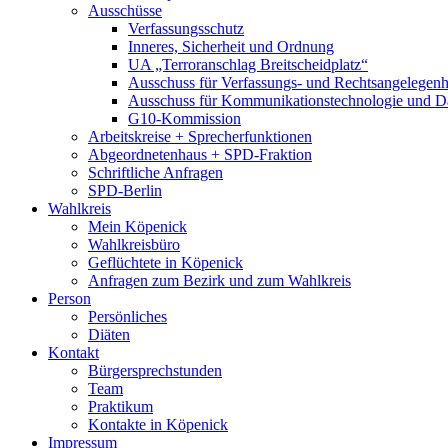
Ausschüsse
Verfassungsschutz
Inneres, Sicherheit und Ordnung
UA „Terroranschlag Breitscheidplatz“
Ausschuss für Verfassungs- und Rechtsangelegenhe
Ausschuss für Kommunikationstechnologie und D
G10-Kommission
Arbeitskreise + Sprecherfunktionen
Abgeordnetenhaus + SPD-Fraktion
Schriftliche Anfragen
SPD-Berlin
Wahlkreis
Mein Köpenick
Wahlkreisbüro
Geflüchtete in Köpenick
Anfragen zum Bezirk und zum Wahlkreis
Person
Persönliches
Diäten
Kontakt
Bürgersprechstunden
Team
Praktikum
Kontakte in Köpenick
Impressum